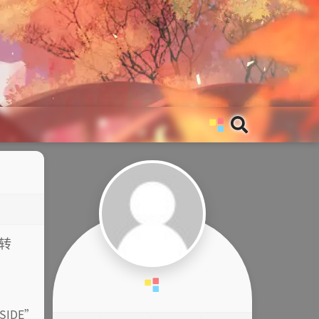
转
IDE”