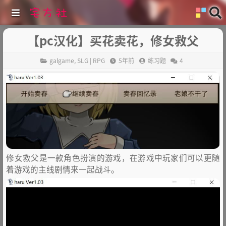
【pc汉化】买花卖花，修女救父
galgame
,
SLG | RPG
5年前
练习题
4
修女救父是一款角色扮演的游戏，在游戏中玩家们可以更随
着游戏的主线剧情来一起战斗。