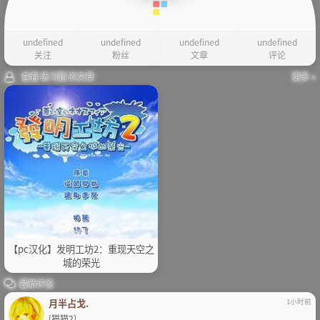
undefined
undefined
undefined
undefined
关注
粉丝
文章
评论
查看 练习题 的文章
更多 »
【pc汉化】发明工坊2：重现天空之
城的荣光
最新评论
月半占戈.
1小时前
[猫猫2]