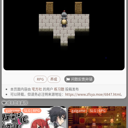
问题反馈|补链
RPG
养成
本页面内容由
宅方社
的用户
练习题
投稿发布
可以转载，但请务必注明来源地址：
https://www.zfsya.moe/6847.html
。
或许您会喜欢
galgame
SLG | RPG
galgame
SLG | RPG