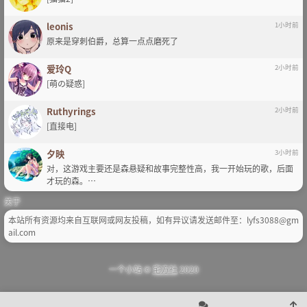
leonis
1小时前
原来是穿刺伯爵，总算一点点磨死了
爱玲Q
2小时前
[萌の疑惑]
Ruthyrings
2小时前
[直接电]
夕映
3小时前
对，这游戏主要还是森悬疑和故事完整性高，我一开始玩的歌，后面
才玩的森。…
关于
本站所有资源均来自互联网或网友投稿，如有异议请发送邮件至：lyfs3088@gm
ail.com
一个小站 ©
宅方社
2020