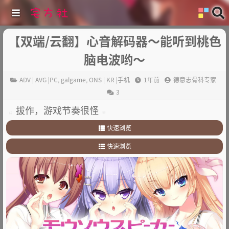
【双端/云翻】心音解码器～能听到桃色
脑电波哟～
ADV | AVG |PC
,
galgame
,
ONS | KR |手机
1年前
德意志骨科专家
3
拔作，游戏节奏很怪
快速浏览
1
.
故事简介
快速浏览
2
.
其他
1
.
故事简介
2
.
其他