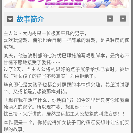
故事简介
主人公・大内树是一位极其平凡的男子，
喜欢玩游戏、偶尔也会自制一些简单的游戏，是名轻度的御
宅族。
某天，他被演剧部的七海忧巳拜托编写戏剧脚本，最终心不
甘情不愿地接受了委托……
过了2天，当主人公将构思好的点子展示给忧巳看时，被她
以“对女孩子的描写不够真实”为由拒绝了。
毕竟即使是女孩子也都会对瑟瑟的事情感兴趣，希望试试那
个、又或者是妄想被那样对待。
「现在我在想些什么，你明白吗？如今这里是只有你和我单
独两人的密室。所以现在我、想和你……」
忧巳接下来所讲的，居然是远超主人公想象的刺激妄想！！
本作便是一个，你将能得知女孩子们的糟糕妄想并让它们实
现的故事。