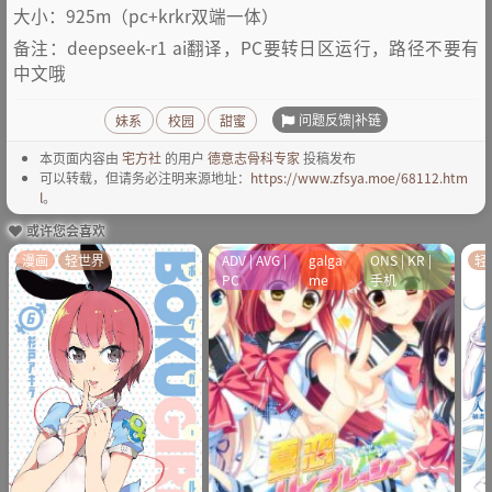
大小：925m（pc+krkr双端一体）
备注：deepseek-r1 ai翻译，PC要转日区运行，路径不要有
中文哦
问题反馈|补链
妹系
校园
甜蜜
本页面内容由
宅方社
的用户
德意志骨科专家
投稿发布
可以转载，但请务必注明来源地址：
https://www.zfsya.moe/68112.htm
l
。
或许您会喜欢
漫画
轻世界
ADV | AVG |
galga
ONS | KR |
轻
PC
me
手机