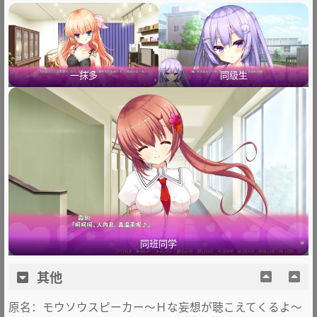
一抹多
同级生
同班同学
其他
原名：モウソウスピーカー～Ｈな妄想が聴こえてくるよ～