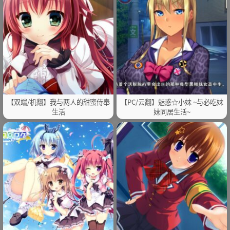
【双端/机翻】我与两人的甜蜜侍奉
【PC/云翻】魅惑☆小妹 ~与必吃妹
生活
妹同居生活~