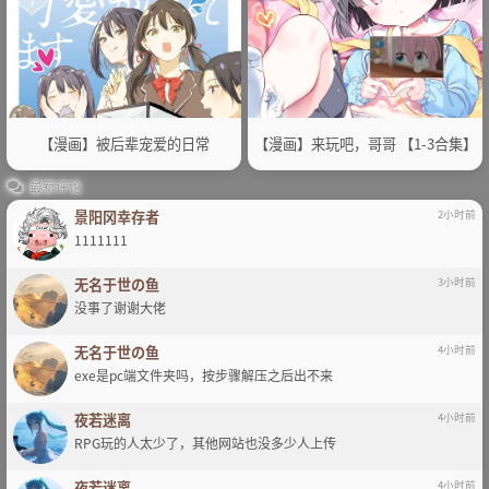
【漫画】被后辈宠爱的日常
【漫画】来玩吧，哥哥 【1-3合集】
最新评论
景阳冈幸存者
2小时前
1111111
无名于世の鱼
3小时前
没事了谢谢大佬
无名于世の鱼
4小时前
exe是pc端文件夹吗，按步骤解压之后出不来
夜若迷离
4小时前
RPG玩的人太少了，其他网站也没多少人上传
夜若迷离
4小时前