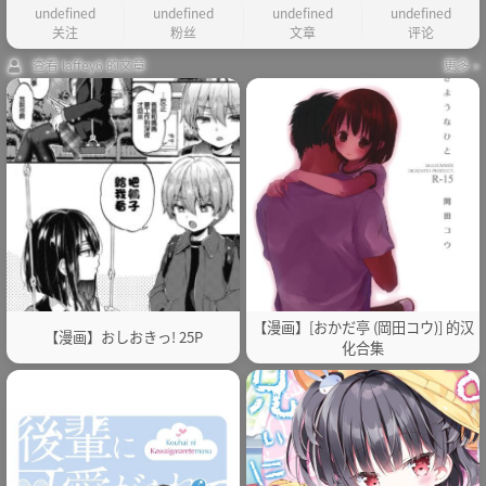
undefined
undefined
undefined
undefined
关注
粉丝
文章
评论
查看 laffey6 的文章
更多 »
【漫画】[おかだ亭 (岡田コウ)] 的汉
【漫画】おしおきっ! 25P
化合集