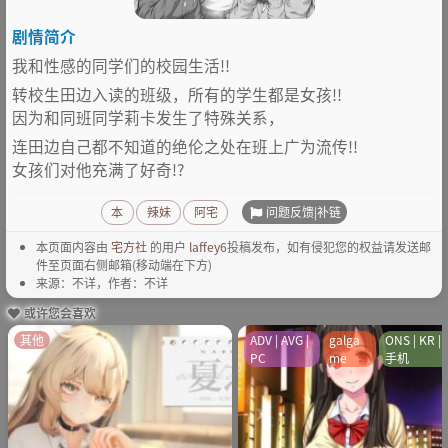
剧情简介
我和性感的同学们的校园生活!!
转校生田边入读的班级，所有的学生都是女孩!!
因为和同班同学莉卡发生了特殊关系，
连田边自己都不知道的绝伦之处在班上广为流传!!
女孩们对他充满了好奇!?
问题反馈|补链
本
辣妹
阿宅
本页面内容由
宅方社
的用户
laffey6
投稿发布，如有侵犯您的权益请发送邮
件至页面右侧邮箱(移动端在下方)
来源：不详，作者：不详
或许您会喜欢
其他
ADV | AVG |
galga
ONS | KR |
PC
me
手机