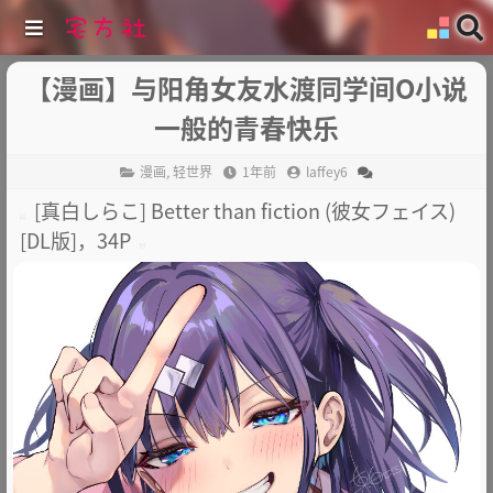
【漫画】与阳角女友水渡同学间O小说
一般的青春快乐
漫画
,
轻世界
1年前
laffey6
[真白しらこ] Better than fiction (彼女フェイス)
[DL版]，34P