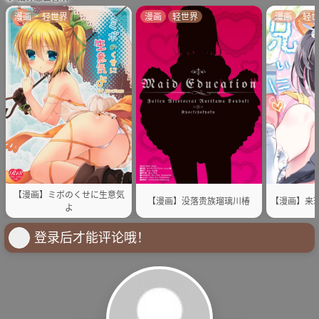
漫画
轻世界
漫画
轻世界
漫画
轻
【漫画】ミボのくせに生意気
【漫画】没落贵族瑠璃川椿
【漫画】来玩
よ
登录后才能评论哦！