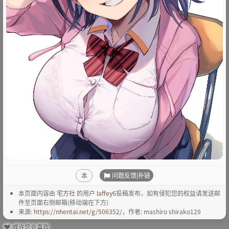
问题反馈|补链
本
本页面内容由
宅方社
的用户
laffey6
投稿发布，如有侵犯您的权益请发送邮
件至页面右侧邮箱(移动端在下方)
来源:
https://nhentai.net/g/506352/
，作者: mashiro shirako129
或许您会喜欢