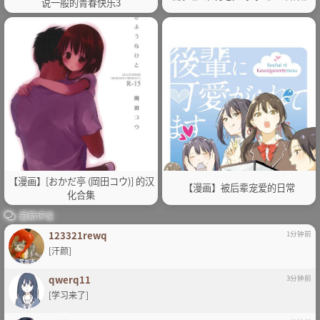
说一般的青春快乐3
【漫画】[おかだ亭 (岡田コウ)] 的汉
【漫画】被后辈宠爱的日常
化合集
最新评论
123321rewq
1分钟前
[汗颜]
qwerq11
3分钟前
[学习来了]