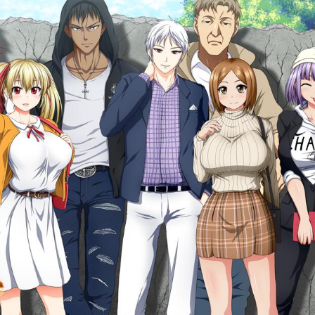
2
.
其他
2
.