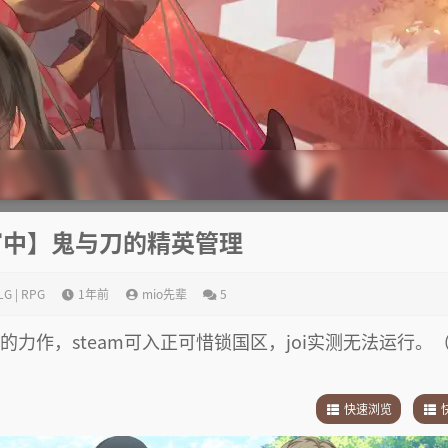
/官中】鬼与刀的精英管理
LG | RPG
1年前
mio先辈
5
爆的力作，steam可入正可惜锁国区，joi实测无法运行。
快速浏览
1
.
剧情简介
1
.