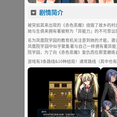
剧情简介
被突如其来出现的《赤色恶魔》烧毁了故乡的村
她与生俱来拥有著被称为「异能力」的不可思议
名为凤凰院学园的教育机关注意到她的才能，邀
凤凰院学园中似乎聚集著与自己一样拥有著异能
院学园，为了向《赤色恶魔》复仇而在那里磨练
游戏有3条路线&10种结局！通常路线（其中也