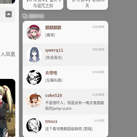
与诅咒之剑
天
最新评论
麒麒麟麟
16分钟前
[痛哭]
qwerq11
29分钟前
转入凤凰
[失去高光]
炎帝哈
32分钟前
[左蹦右跳]
coke528
41分钟前
不是很吓人，但是会有一两次鬼图跳
脸的jump scare
tmscs
2小时前
这个看攻略都超级麻烦 [悠哉]