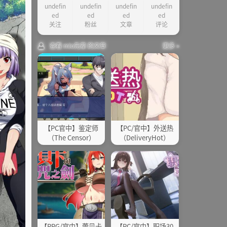
undefin
undefin
undefin
undefin
其他
ed
ed
ed
ed
关注
粉丝
文章
评论
查看 mio先辈 的文章
更多 »
【PC官中】鉴定师
【PC/官中】外送热
（The Censor）
（DeliveryHot）
【RPG/官中】蕾贝卡
【PC/官中】职场30