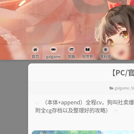
首页
galgame
图箱
轻世界
黑科技
【PC
galgame
,
S
（本体+append）全程cv，狗叫社卖
附全cg存档以及整理好的攻略）