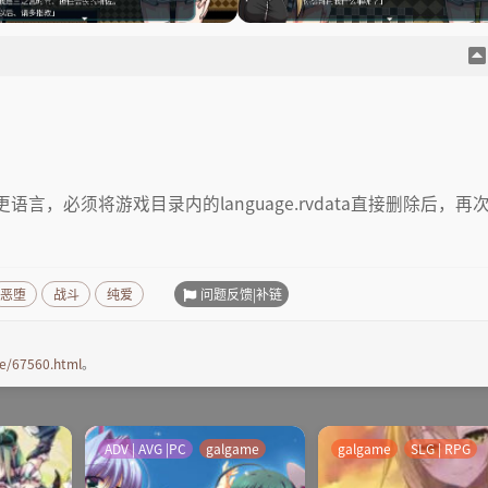
，必须将游戏目录内的language.rvdata直接删除后，再
问题反馈|补链
恶堕
战斗
纯爱
e/67560.html
。
ADV | AVG |PC
galgame
galgame
SLG | RPG