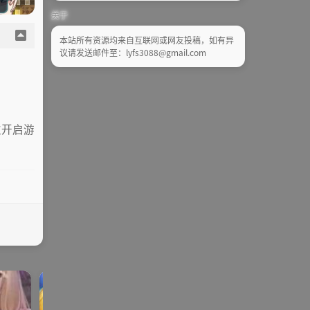
关于
本站所有资源均来自互联网或网友投稿，如有异
议请发送邮件至：lyfs3088@gmail.com
次开启游
galga
ONS | KR |
SLG | R
galgame
SLG | RPG
me
手机
PG