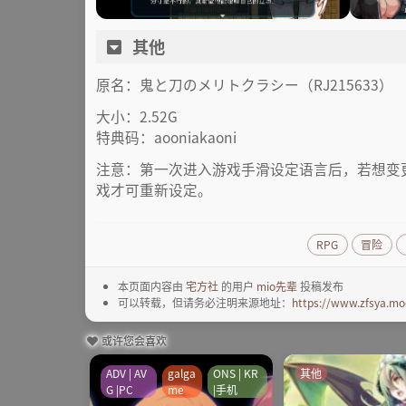
其他
原名：鬼と刀のメリトクラシー（RJ215633）
大小：2.52G
特典码：aooniakaoni
注意：第一次进入游戏手滑设定语言后，若想变更语言
戏才可重新设定。
RPG
冒险
本页面内容由
宅方社
的用户
mio先辈
投稿发布
可以转载，但请务必注明来源地址：
https://www.zfsya.mo
或许您会喜欢
ADV | AV
galga
ONS | KR
其他
G |PC
me
|手机