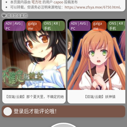
本页面内容由
宅方社
的用户
capoo
投稿发布
可以转载，但请务必注明来源地址：
https://www.zfsya.moe/6750.html
。
或许您会喜欢
ADV | AVG |
galga
ONS | KR |
ADV | AVG |
galga
ONS | KR |
PC
me
手机
PC
me
手机
【双端/云翻】那个夏天里，不确定的她
【双端/云翻】妖神镇
登录后才能评论哦！