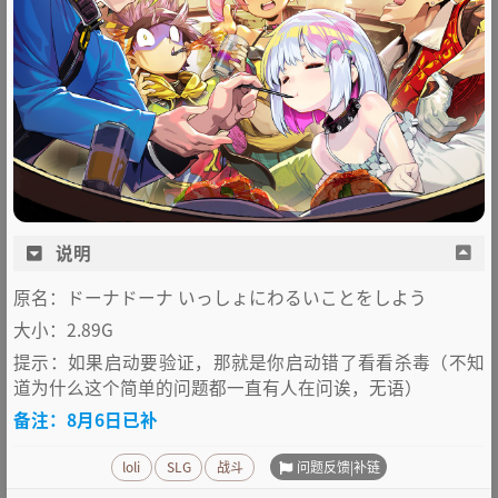
说明
原名：ドーナドーナ いっしょにわるいことをしよう
大小：2.89G
提示：如果启动要验证，那就是你启动错了看看杀毒（不知
道为什么这个简单的问题都一直有人在问诶，无语）
备注：8月6日已补
问题反馈|补链
loli
SLG
战斗