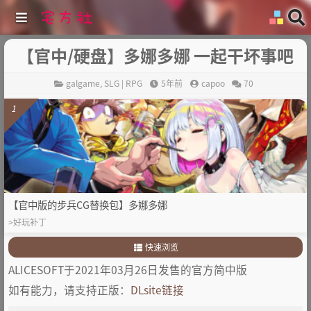
【官中/硬盘】多娜多娜 一起干坏事吧
galgame
,
SLG | RPG
5年前
capoo
70
1
【官中版的步兵CG替换包】多娜多娜
>好玩补丁
快速浏览
1
.
简介
ALICESOFT于2021年03月26日发售的官方简中版
2
.
预览
如有能力，请支持正版：
DLsite链接
3
.
说明