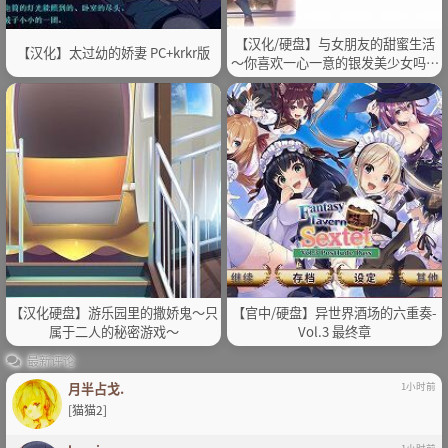
【汉化/硬盘】与女朋友的甜蜜生活
【汉化】太过幼的娇妻 PC+krkr版
～你喜欢一心一意的银发美少女吗？
无修版
【汉化硬盘】游乐园里的撒娇鬼～只
【官中/硬盘】异世界酒场的六重奏-
属于二人的秘密游戏～
Vol.3 最终章
最新评论
月半占戈.
1小时前
[猫猫2]
1小时前