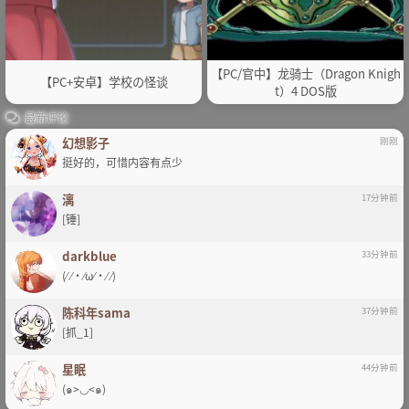
【PC/官中】龙骑士（Dragon Knigh
【PC+安卓】学校の怪谈
t）4 DOS版
最新评论
幻想影子
刚刚
挺好的，可惜内容有点少
漓
17分钟前
[锤]
darkblue
33分钟前
(⁄ ⁄•⁄ω⁄•⁄ ⁄)
陈科年sama
37分钟前
[抓_1]
星眠
44分钟前
(๑>◡<๑)