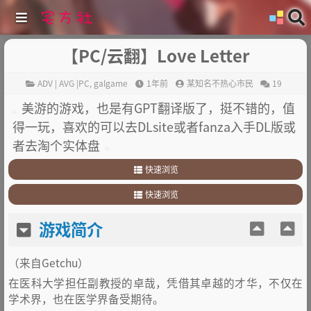
【PC/云翻】Love Letter
ADV | AVG |PC
,
galgame
1年前
某知名不热心市民
19
美游的游戏，也是有GPT翻译版了，挺不错的，值
得一玩，喜欢的可以去DLsite或者fanza入手DL版或
者去淘个实体盘
快速浏览
1
.
游戏简介
快速浏览
2
.
其他
1
.
游戏简介
游戏简介
2
.
其他
（来自Getchu）
在医科大学担任副教授的卓哉，凭借其卓越的才华，不仅在
学术界，也在医学界备受期待。