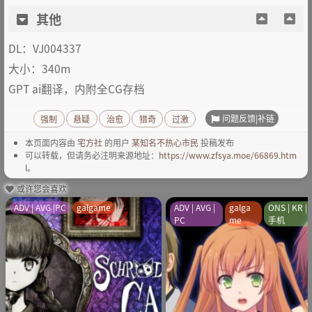
其他
DL：VJ004337
大小：340m
GPT ai翻译，内附全CG存档
问题反馈|补链
强制
悬疑
治愈
猎奇
过激
本页面内容由
宅方社
的用户
某知名不热心市民
投稿发布
可以转载，但请务必注明来源地址：
https://www.zfsya.moe/66869.htm
l
。
或许您会喜欢
ADV | AVG |PC
galgame
ADV | AVG |
galga
ONS | KR |
PC
me
手机