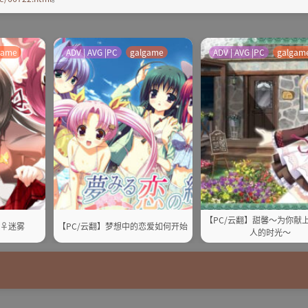
game
ADV | AVG |PC
galgame
ADV | AVG |PC
galgam
【PC/云翻】甜馨～为你献
昧♀迷雾
【PC/云翻】梦想中的恋爱如何开始
人的时光～