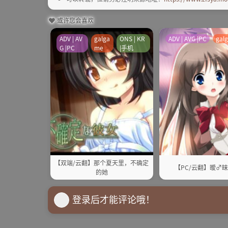
或许您会喜欢
ADV | AV
galga
ONS | KR
ADV | AVG |PC
gal
G |PC
me
|手机
【双端/云翻】那个夏天里，不确定
【PC/云翻】暧♂
的她
登录后才能评论哦！