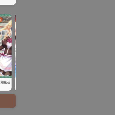
e
ADV | AVG |PC
galgame
galgame
SLG | RPG
上甜蜜迷
【PC/云翻】魔法☆挚爱
【rpg/官中】堕落的圣痕