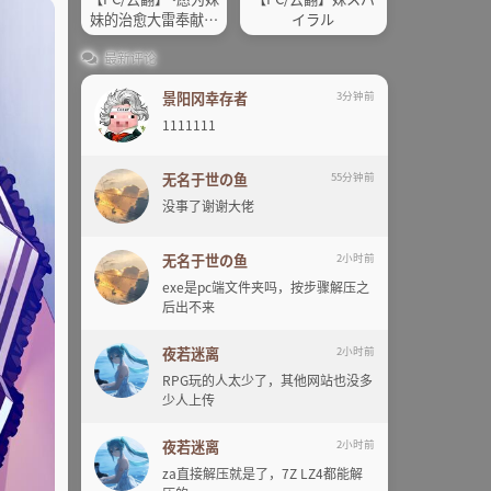
妹的治愈大雷奉献一
イラル
生~
最新评论
景阳冈幸存者
3分钟前
1111111
无名于世の鱼
55分钟前
没事了谢谢大佬
无名于世の鱼
2小时前
exe是pc端文件夹吗，按步骤解压之
后出不来
夜若迷离
2小时前
RPG玩的人太少了，其他网站也没多
少人上传
夜若迷离
2小时前
za直接解压就是了，7Z LZ4都能解