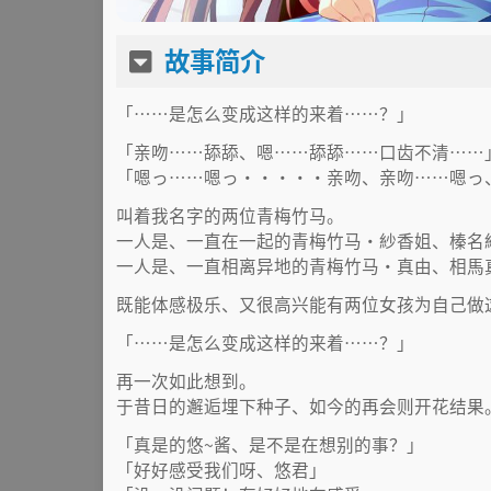
故事简介
「……是怎么变成这样的来着……？」
「亲吻……舔舔、嗯……舔舔……口齿不清……
「嗯っ……嗯っ·····亲吻、亲吻……嗯っ
叫着我名字的两位青梅竹马。
一人是、一直在一起的青梅竹马·紗香姐、榛名
一人是、一直相离异地的青梅竹马·真由、相馬
既能体感极乐、又很高兴能有两位女孩为自己做
「……是怎么变成这样的来着……？」
再一次如此想到。
于昔日的邂逅埋下种子、如今的再会则开花结果
「真是的悠~酱、是不是在想别的事？」
「好好感受我们呀、悠君」