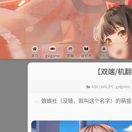
首页
galgame
图箱
轻世界
黑科技
【双端/机
ADV | AVG |PC
,
galgame
,
娘娘社（没错，就叫这个名字）的萌拔