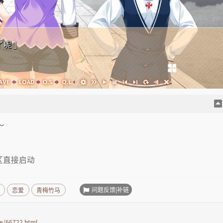
～
转区直接启动
问题反馈|补链
恋爱
青梅竹马
e/66722.html
。