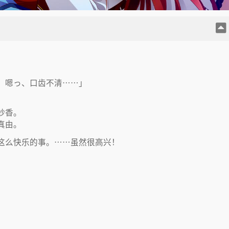
」
、嗯っ、口齿不清……」
紗香。
真由。
这么快乐的事。……虽然很高兴！
。