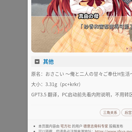
其他
原名：おさこい ～俺と二人の甘々ご奉仕H生活
大小：3.31g（pc+krkr）
GPT3.5 翻译，PC启动前先看内附说明，不用
三角关系
后宫
本页面内容由
宅方社
的用户
德意志骨科专家
投稿发布
可以转载，但请务必注明来源地址：
https://www.zfsya.mo