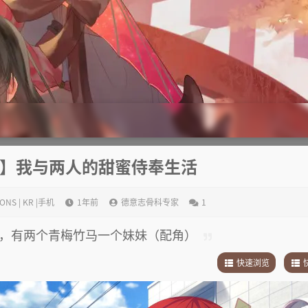
翻】我与两人的甜蜜侍奉生活
ONS | KR |手机
1年前
德意志骨科专家
1
，有两个青梅竹马一个妹妹（配角）
快速浏览
1
.
故事简介
1
.
2
.
其他
2
.