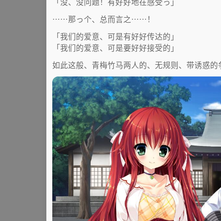
「没、没问题！有好好地在感受っ」
……那っ个、总而言之……！
「我们的爱意、可是有好好传达的」
「我们的爱意、可是要好好接受的」
如此这般、青梅竹马两人的、无规则、带诱惑的