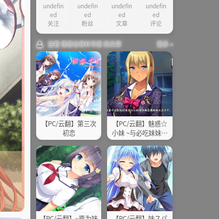
undefin
undefin
undefin
undefin
ed
ed
ed
ed
关注
粉丝
文章
评论
查看 德意志骨科专家 的文章
更多 »
【PC/云翻】第三次
【PC/云翻】魅惑☆
初恋
小妹 ~与必吃妹妹同
居生活~
【PC/云翻】~愿为妹
【PC/云翻】妹スパ