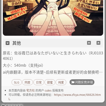
其他
原名：佐谷霞巳はあなたがいないと生きられない（RJ0103
4061）
大小：540mb（支持joi）
ai内嵌翻译，版本不清楚~后续有更新或者更好的会替换吧…
问题反馈|补链
SLG
同居
日常
甜蜜
纯爱
本页面内容由
宅方社
的用户
cules
投稿发布
可以转载，但请务必注明来源地址：
https://www.zfsya.moe/66626.htm
l
。
或许您会喜欢