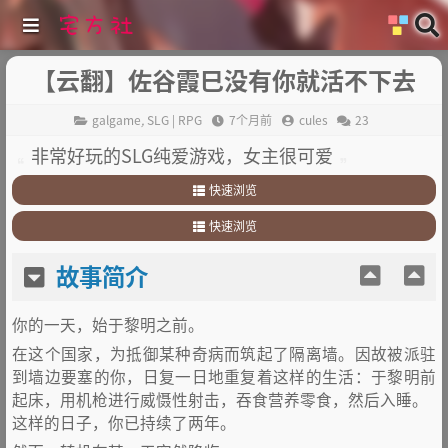
【云翻】佐谷霞巳没有你就活不下去
galgame
,
SLG | RPG
7个月前
cules
23
非常好玩的SLG纯爱游戏，女主很可爱
快速浏览
1
.
故事简介
快速浏览
2
.
其他
1
.
故事简介
故事简介
2
.
其他
你的一天，始于黎明之前。
在这个国家，为抵御某种奇病而筑起了隔离墙。因故被派驻
到墙边要塞的你，日复一日地重复着这样的生活：于黎明前
起床，用机枪进行威慑性射击，吞食营养零食，然后入睡。
这样的日子，你已持续了两年。