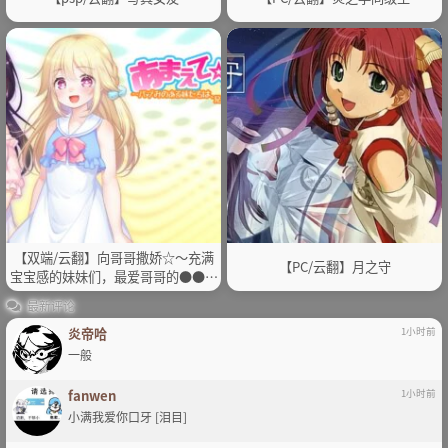
【双端/云翻】向哥哥撒娇☆～充满
【PC/云翻】月之守
宝宝感的妹妹们，最爱哥哥的●●●
了
最新评论
炎帝哈
1小时前
一般
fanwen
1小时前
小满我爱你口牙 [泪目]