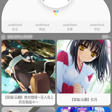
undefined
undefined
undefined
undefined
关注
粉丝
文章
评论
查看 爱玲Q 的文章
更多 »
【双端/云翻】绝对猎域～无人岛上
【双端/云翻】红月
的互相战斗～