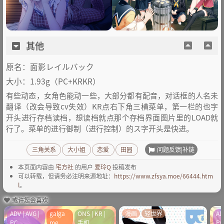
其他
原名：面影レイルバック
大小：1.93g（PC+KRKR）
有些动态，女角色能动一些，大部分都有配音，对话框的人名未
翻译（改会导致cv失效）KR点右下角三横菜单，第一栏的也字
开头进行存档读档，想读档就点那个存档界面图片里的LOAD就
行了。菜单的进行御制（进行控制）的ス字开头是快进。
问题反馈|补链
三角关系
大小姐
恋爱
田园
本页面内容由
宅方社
的用户
爱玲Q
投稿发布
可以转载，但请务必注明来源地址：
https://www.zfsya.moe/66444.htm
l
。
或许您会喜欢
ADV | AVG |
galga
ONS | KR |
漫画
轻世界
AD
PC
me
手机
P