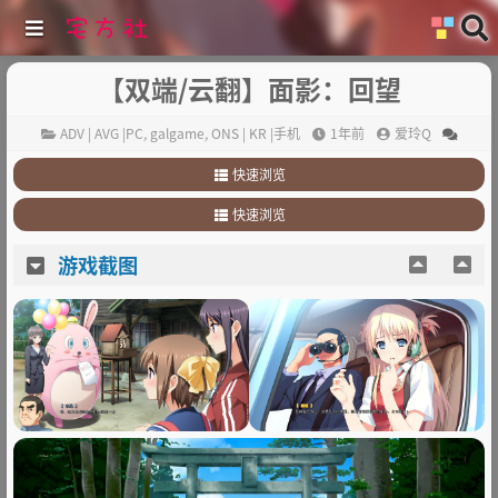
【双端/云翻】面影：回望
ADV | AVG |PC
,
galgame
,
ONS | KR |手机
1年前
爱玲Q
快速浏览
1
.
游戏截图
快速浏览
2
.
故事简介
1
.
游戏截图
3
.
其他
游戏截图
2
.
故事简介
3
.
其他