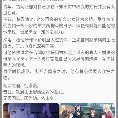
青年、吉岡正志对自己那在不知不觉中改变的姓氏并没有太
过在意。
不过、将暌违8年之久再会的初恋少女认为义姐、受作为下
代吉岡一族当家的重责所拘束的日子、即便是对能忍能耐的
他来说、也是需要一定的忍耐力。
义姐·樹理所作评价明显太过赏识、正如吉岡家亲族的主张
所言、正志自身也深有同感。
可他依然逗留在吉岡家中是因为知晓了过去的恩人·樹理的
母亲ルイディアーナ与传言是自己同父异母的妹妹·なのは
两人的现状。
直至时机成熟、离开吉岡家之时、他有着必须要去守护之
物。
初恋之途、徒漫漫。
昔日、铁屑山上熠熠生辉的金发。
无须回忆。因为她、依未变。