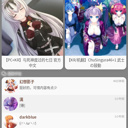
【PC+KR】与死神度过的七日 官方
【KR/机翻】ChuSingura46+1 武士
中文
の鼓動
最新评论
幻想影子
46分钟前
挺好的，可惜内容有点少
漓
1小时前
[锤]
darkblue
1小时前
(⁄ ⁄•⁄ω⁄•⁄ ⁄)