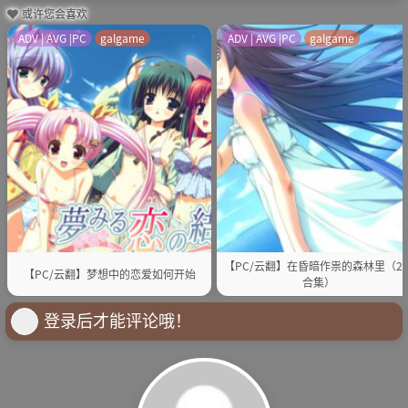
或许您会喜欢
ADV | AVG |PC
galgame
ADV | AVG |PC
galgame
【PC/云翻】在昏暗作祟的森林里（2
【PC/云翻】梦想中的恋爱如何开始
合集）
登录后才能评论哦！