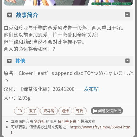
故事简介
白兎和玲亚与千鞠的恋爱风波告一段落，两人重归于好。
他们比以前更加恩爱，忙于恋爱和亲密关系！
但千鞠和莉织当然不会对此坐视不管。
两人的命运将会如何！？
其他
原名：Clover Heart’s append disc TOYつめちゃいました
っ
汉化：【绿茶汉化组】20241208——
发布帖
大小：2.03g
问题反馈|补链
FD
双子
双马尾
姐妹
纯爱
本页面内容由
宅方社
的用户
呆毛垂下来了
投稿发布
可以转载，但请务必注明来源地址：
https://www.zfsya.moe/65494.htm
l
。