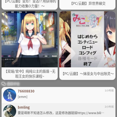
【PC/云翻】变形！变态!? 用获得的
【PC/云翻】异世界縁交
能力收集O力量！～
【双端/官中】纯纯公主的唇唇 ~无
【PC/云翻】～妹巫女与中出除灵～
瑕王女的快乐课程~
最新评论
76608830
1小时前
[emm]
bmling
2小时前
要是萌新不知道怎么修改，这是修改器链接https://www.bili…