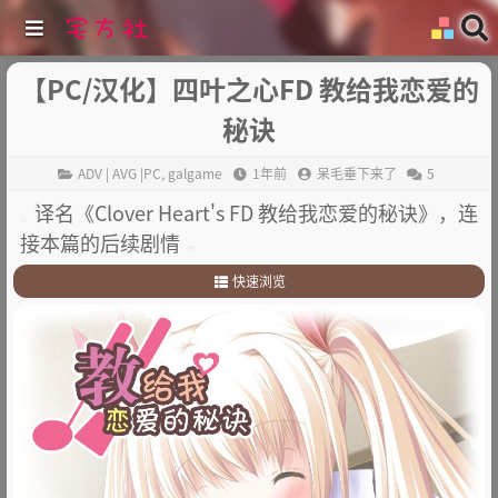
【PC/汉化】四叶之心FD 教给我恋爱的
秘诀
ADV | AVG |PC
,
galgame
1年前
呆毛垂下来了
5
译名《Clover Heart's FD 教给我恋爱的秘诀》，连
接本篇的后续剧情
快速浏览
1
.
故事简介
2
.
其他