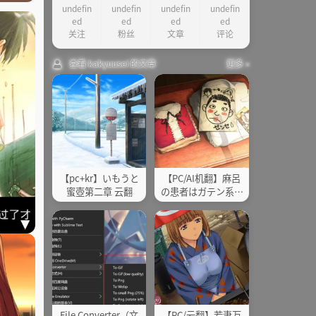
undefin
undefin
undefin
undefin
故事简介
ed
ed
ed
ed
其他
关注
粉丝
文章
评论
查看 kakyuusei 的文章
更多 »
【pc+kr】いもうと
【PC/AI机翻】麻呂
蜜壺第二章 云翻
の患者はガテン系(3
部合集)
File Converter（文
【PC/云翻】若妻万