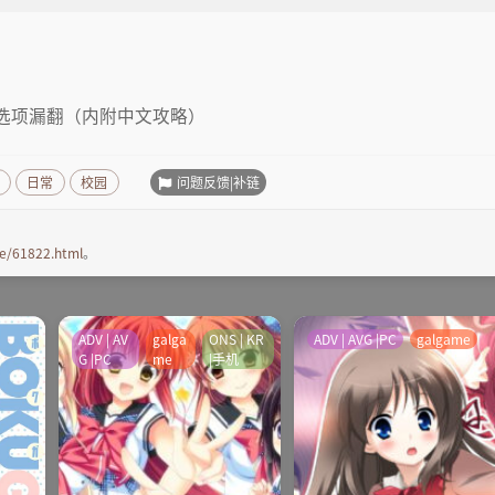
选项漏翻（内附中文攻略）
问题反馈|补链
日常
校园
e/61822.html
。
ADV | AV
galga
ONS | KR
ADV | AVG |PC
galgame
G |PC
me
|手机