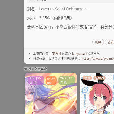
别名：Lovers ~Koi ni Ochitara…~
大小：3.15G（内附特典）
要转日区运行，不然会繁体字或者错字，有部分
动画
恋爱
本页面内容由
宅方社
的用户
kakyuusei
投稿发布
可以转载，但请务必注明来源地址：
https://www.zfsya.mo
或许您会喜欢
ADV | AV
galga
ONS | KR
漫画
轻世界
G |PC
me
|手机