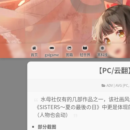
首页
galgame
图箱
轻世界
黑科技
【PC/云翻
ADV | AVG |PC
,
水母社仅有的几部作品之一，该社画风
《SISTERS～夏の最後の日》中更是体
（人物也会动）
部分截图