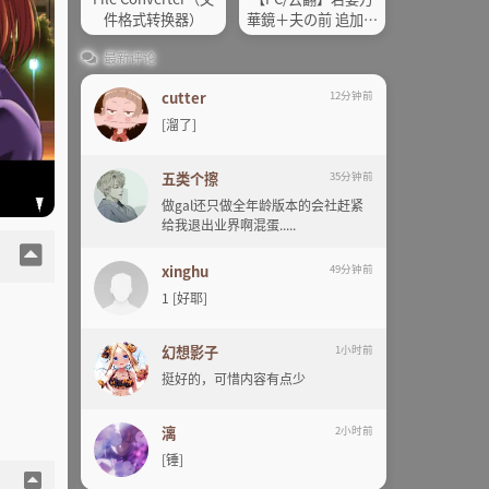
件格式转换器）
華鏡＋夫の前 追加完
全版
最新评论
cutter
12分钟前
[溜了]
五类个擦
35分钟前
做gal还只做全年龄版本的会社赶紧
给我退出业界啊混蛋.....
xinghu
49分钟前
1 [好耶]
幻想影子
1小时前
挺好的，可惜内容有点少
漓
2小时前
[锤]