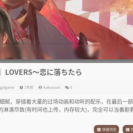
】LOVERS～恋に落ちたら
galgame
1年前
kakyuusei
9
细腻，穿插着大量的过场动画和动听的配乐，在最后一部
现的淋漓尽致(有时间也上传，内存较大)，完全可以当番剧
快速浏览