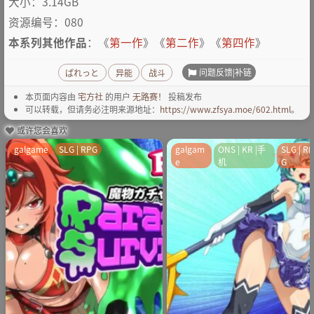
大小：3.14GB
资源编号：080
本系列其他作品
：《
第一作
》《
第二作
》《
第四作
》
问题反馈|补链
ぱれっと
异能
战斗
本页面内容由
宅方社
的用户
无路赛！
投稿发布
可以转载，但请务必注明来源地址：
https://www.zfsya.moe/602.html
。
或许您会喜欢
galgame
SLG | RPG
galgam
ONS | KR |手
SLG | R
e
机
G