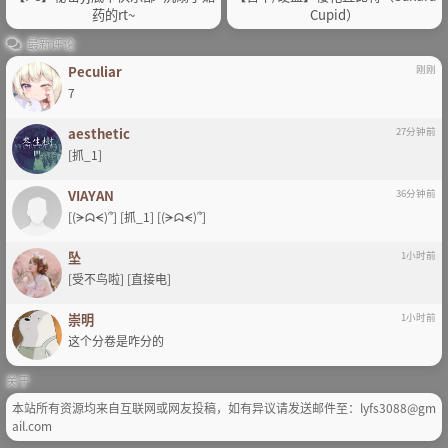
药的rt~
Cupid）
最新评论
Peculiar
刚刚
7
aesthetic
27分钟前
[抓_1]
VIAYAN
36分钟前
[(ᗒᗣᗕ)՞] [抓_1] [(ᗒᗣᗕ)՞]
坠
1小时前
[受不鸟啦] [直接电]
崇明
1小时前
这个分卷是咋分的
关于
本站所有资源均来自互联网或网友投稿，如有异议请发送邮件至：lyfs3088@gm
ail.com