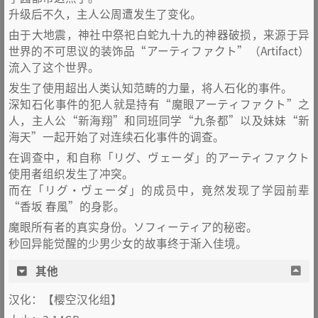
升级后不久，主人公周遭发生了变化。
由于大地震，神社中祭祀白蛇九十九的神器破损，来源于异
世界的不可思议的装饰品“アーティファクト”（Artifact）
流入了这个世界。
发生了使用超出人类认知范畴的力量，将人石化的事件。
深知石化事件的犯人就是持有“魔眼アーティファクト”之
人，主人公“新海翔”和同班同学“九条都”以及妹妹“新
海天”一起开始了对连续石化事件的调查。
在调查中，和自称「リグ、ヴェーダ」的アーティファクト
使用者组织发生了冲突。
而在「リグ・ヴェーダ」的成员中，竟然发现了学园前辈
“香坂 春風”的身影。
魔眼所有者的真实身份。ソフィーティア的秘密。
秒回异能觉醒的少男少女的故事终于渐入佳境。
其他
汉化：【樱空汉化组】