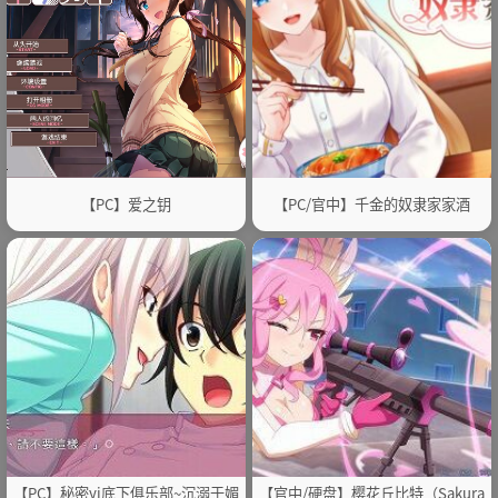
【PC】爱之钥
【PC/官中】千金的奴隶家家酒
【PC】秘密yj底下俱乐部~沉溺于媚
【官中/硬盘】樱花丘比特（Sakura