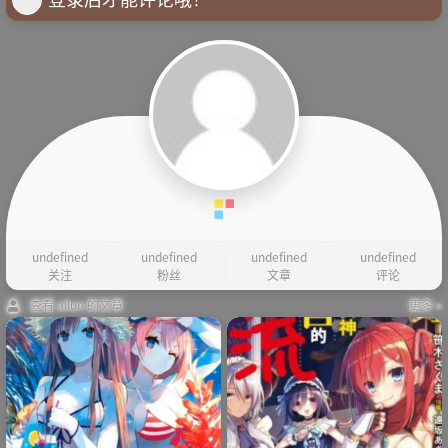
undefined
undefined
undefined
undefined
关注
粉丝
文章
评论
查看 ailun 的文章
更多 »