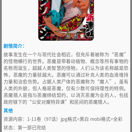
剧情简介：
故事发生在一个与现代社会相近，但充斥着被称为“恶魔”
的怪物横行的世界。恶魔是带着动植物、概念等所有事物的
名称而诞生，超越人类智慧的怪物。人们认为该名称越是恐
怖，恶魔的力量就越大。恶魔可以通过补充人类的血液维持
力量和治愈伤势。占据人类尸体的恶魔称为“魔人”，虽有
人类的外貌，但人格是恶魔，仅有少数可保持理性的特例。
恶魔猎人是指与恶魔缔结契约，以消灭恶魔为业的人，包括
政府辖下的“公安对魔特异课”和民间的恶魔猎人。
其他
资源内容：1-11卷（97话）jpg格式=黑白 mobi格式=全彩
状态：第一部已完结