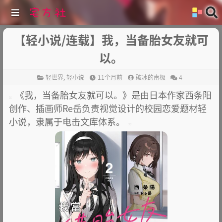
【轻小说/连载】我，当备胎女友就可
以。
轻世界
,
轻小说
11个月前
破冰的南极
4
《我，当备胎女友就可以。》是由日本作家西条阳
创作、插画师Re岳负责视觉设计的校园恋爱题材轻
小说，隶属于电击文库体系。