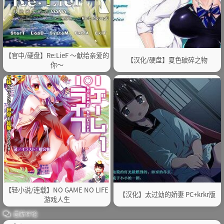
【官中/硬盘】Re:LieF ～献给亲爱的
【汉化/硬盘】夏色破碎之物
你～
【轻小说/连载】NO GAME NO LIFE
【汉化】太过幼的娇妻 PC+krkr版
游戏人生
最新评论