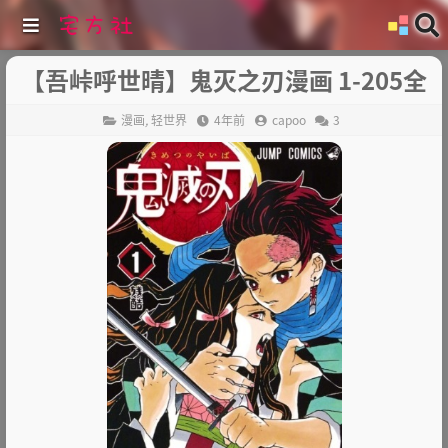
【吾峠呼世晴】鬼灭之刃漫画 1-205全
漫画
,
轻世界
4年前
capoo
3