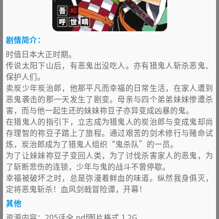
剧情简介：
时值日本大正时期。
传说太阳下山后，有恶鬼出没吃人。亦有猎鬼人斩杀恶鬼、
保护人们。
卖炭少年炭治郎，他那平凡而幸福的日常生活，在家人遭到
恶鬼袭击的那一天发生了剧变。母亲与四个弟弟妹妹惨遭杀
害，而与他一起生还的妹妹祢豆子亦异变成凶暴的鬼。
在猎鬼人的指引下，立志成为猎鬼人的炭治郎与变成鬼却尚
存理智的祢豆子踏上了旅程。通过艰苦的剑术修行与赌命试
炼，炭治郎成为了猎鬼人组织“鬼杀队”的一员。
为了让妹妹祢豆子变回人类，为了讨伐杀害家人的恶鬼，为
了斩断悲伤的连锁，少年与鬼的战斗不曾停歇。
幸福被破坏之时，总是弥漫着鲜血的味道。纵然我身俱灭，
定将恶鬼斩杀！血风剑戟冒险谭，开幕！
其他
资源内容：205话全 pdf图片格式 1.2G