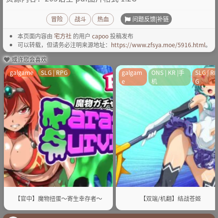
问题反馈|补链
冒险
战斗
热血
本页面内容由
宅方社
的用户
capoo
投稿发布
可以转载，但请务必注明来源地址：
https://www.zfsya.moe/5916.html
。
或许您会喜欢
galgame
SLG | RPG
galgam
ONS | KR |手
SLG | R
e
机
G
【官中】魔物扭蛋～寄生幸存者～
【双端/机翻】结战苍姬