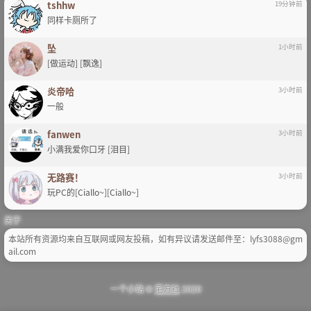
tshhw
19分钟前
同样卡厕所了
坠
1小时前
[做运动] [飘逸]
炎帝哈
3小时前
一般
fanwen
3小时前
小满我爱你口牙 [泪目]
无路赛！
3小时前
玩PC的[Ciallo~][Ciallo~]
关于
本站所有资源均来自互联网或网友投稿，如有异议请发送邮件至：lyfs3088@gm
ail.com
一个小站 ©
宅方社
2020