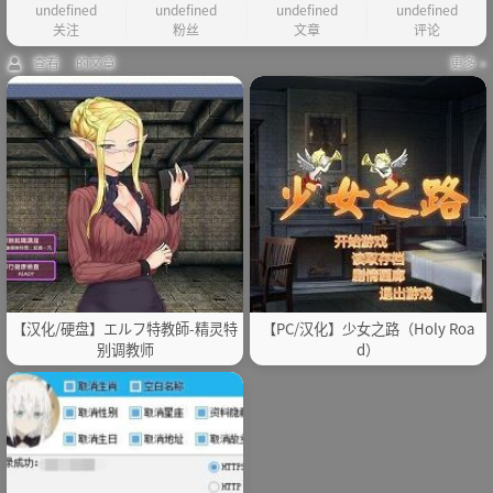
undefined
undefined
undefined
undefined
关注
粉丝
文章
评论
查看 的文章
更多 »
【汉化/硬盘】エルフ特教師-精灵特
【PC/汉化】少女之路（Holy Roa
别调教师
d）