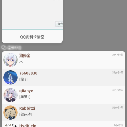
QQ资料卡清空
最新评论
狗修金
24分钟前
水
76608830
36分钟前
[溜了]
qiianye
49分钟前
[猫猫1]
Rabbitzi
59分钟前
[做运动]
HydKlein
1小时前