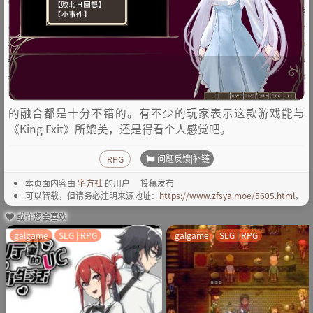
的融合都是十分不错的。有不少的玩家表示这款游戏能与
《King Exit》所媲美，还是得看个人感觉吧。
问题反馈|补链
RPG
本页面内容由
宅方社
的用户
投稿发布
可以转载，但请务必注明来源地址：
https://www.zfsya.moe/5605.html
。
或许您会喜欢
galgame
SLG | RPG
galgame
SLG | RPG