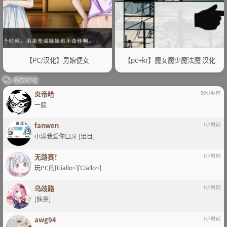
【PC/汉化】男娘便女
【pc+kr】魔女魔少魔法魔 汉化
最新评论
炎帝哈
50分钟前
一般
fanwen
1小时前
小满我爱你口牙 [泪目]
无路赛！
1小时前
玩PC的[Ciallo~][Ciallo~]
乌歧路
1小时前
[惬意]
awg94
1小时前