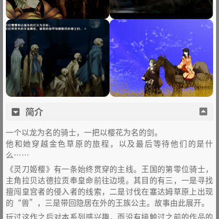
简介
一个以龙为名的骑士，一把以樱花为名的剑。
他和她穿越金色草原的旅程，以及最后等待他们的是什
么……
《灵刀姬樱》有一条始终贯穿的主线。王国的第零位骑士，
主角拉贝达德拉贡奉皇命前往边境。其目的有三，一是寻找
擅闯皇宫者的侵入者的线索，二是讨伐在塞达姆草原上出现
的“兽”，三是带回隐居在外的王族公主。故事由此展开。
玩过这作之后对本系列感兴趣，而没有接触过之前的作品的