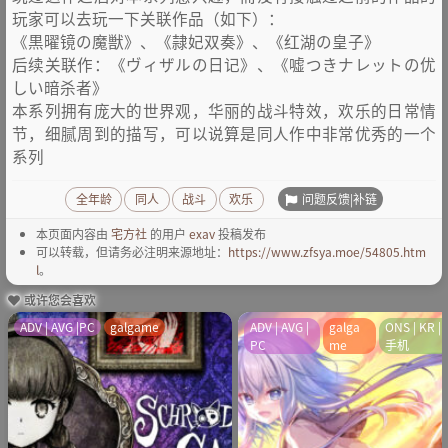
玩家可以去玩一下关联作品（如下）：
《黒曜镜の魔獣》、《隷妃双奏》、《红湖の皇子》
后续关联作：《ヴィザルの日记》、《嘘つきナレットの优
しい暗杀者》
本系列拥有庞大的世界观，华丽的战斗特效，欢乐的日常情
节，细腻周到的描写，可以说算是同人作中非常优秀的一个
系列
问题反馈|补链
全年龄
同人
战斗
欢乐
本页面内容由
宅方社
的用户
exav
投稿发布
可以转载，但请务必注明来源地址：
https://www.zfsya.moe/54805.htm
l
。
或许您会喜欢
ADV | AVG |PC
galgame
ADV | AVG |
galga
ONS | KR |
PC
me
手机