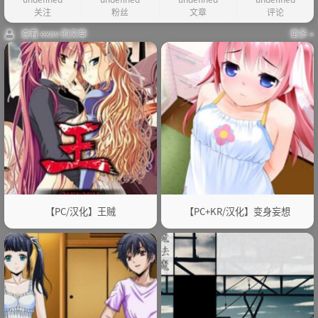
关注
粉丝
文章
评论
查看 exav 的文章
更多 »
【PC/汉化】王贼
【PC+KR/汉化】变身妄想