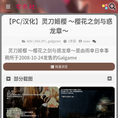
【PC/汉化】灵刀姬樱 ～樱花之剑与惑
龙章～
ADV | AVG |PC
,
galgame
2年前
exav
灵刀姬樱 ～樱花之剑与惑龙章～是由雨傘日傘事
務所于2008-10-24发售的Galgame
快速浏览
1
.
部分截图
部分截图
2
.
简介