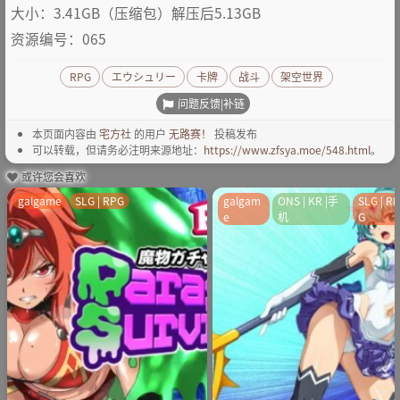
大小：3.41GB（压缩包）解压后5.13GB
资源编号：065
RPG
エウシュリー
卡牌
战斗
架空世界
问题反馈|补链
本页面内容由
宅方社
的用户
无路赛！
投稿发布
可以转载，但请务必注明来源地址：
https://www.zfsya.moe/548.html
。
或许您会喜欢
galgame
SLG | RPG
galgam
ONS | KR |手
SLG | R
e
机
G