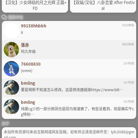
【汉化】少女缔结的月之光辉 正篇+
【双端/汉化】八卦恋爱 After Festiv
FD
al
最新评论
99158hhbbh
31分钟前
6
落赤
38分钟前
吗九年级
76608830
2小时前
[emm]
bmling
3小时前
要是萌新不知道怎么修改，这是修改器链接https://www.bili…
bmling
3小时前
纯爱cg少的一部分原因也是因为我速推了，有些没看到，但是确实牛c
g特别…
关于
本站所有资源均来自互联网或网友投稿，如有异议请发送邮件至：lyfs3088@gm
ail.com