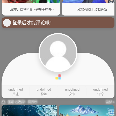
【官中】魔物扭蛋～寄生幸存者～
【双端/机翻】结战苍姬
登录后才能评论哦！
undefined
undefined
undefined
undefined
关注
粉丝
文章
评论
查看 无路赛！ 的文章
更多 »