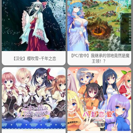
【PC/官中】我继承的领地竟然是魔
【汉化】樱吹雪~千年之恋
王领！？