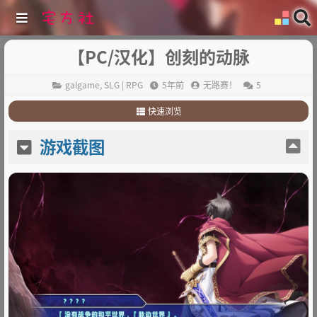
【PC/汉化】创刻的动脉
galgame
,
SLG | RPG
5年前
无路赛！
5
快速浏览
1
.
游戏截图
游戏截图
2
.
游戏简介
3
.
其他