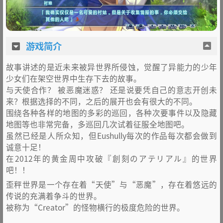
游戏简介
故事讲述的是近未来被异世界所侵蚀，觉醒了异能力的少年
少女们在架空世界中生存下去的故事。
与天使合作？ 被恶魔迷惑？ 还是说要凭自己的意志开创未
来？根据选择的不同，之后的展开也会有很大的不同。
围绕各种各样的地图的多彩的巡回，各种次要事件以及隐藏
地图等也非常完备，多巡回几次试着征服全地图吧。
虽然已经是人所众知，但Eushully每次的作品每次都会做到
诚意十足！
在2012年的黄金周中攻破『創刻のアテリアル』的世界
吧！！
歪秤世界是一个存在着“天使”与“恶魔”，存在着悠远的
传说的充满着争斗的世界。
被称为“Creator”的怪物横行的极度危险的世界。