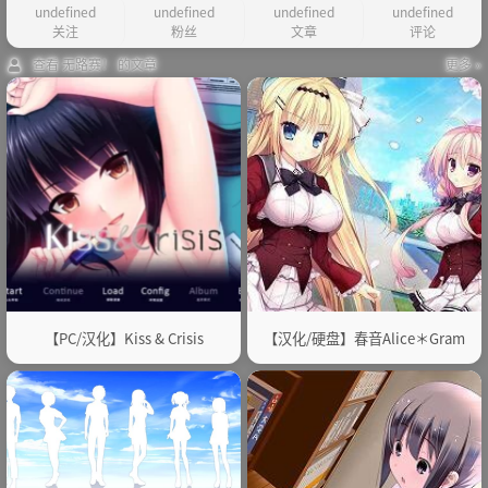
undefined
undefined
undefined
undefined
关注
粉丝
文章
评论
查看 无路赛！ 的文章
更多 »
【PC/汉化】Kiss & Crisis
【汉化/硬盘】春音Alice＊Gram