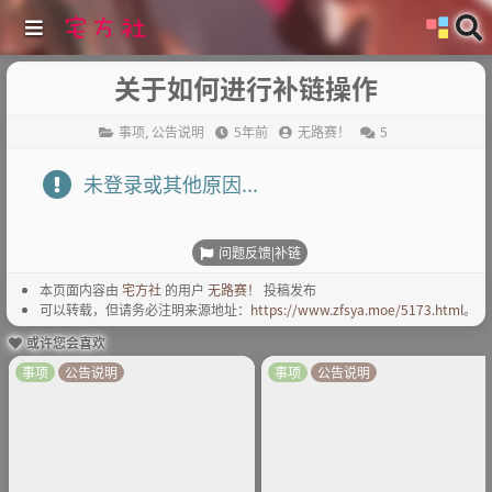
关于如何进行补链操作
事项
,
公告说明
5年前
无路赛！
5
未登录或其他原因...
问题反馈|补链
本页面内容由
宅方社
的用户
无路赛！
投稿发布
可以转载，但请务必注明来源地址：
https://www.zfsya.moe/5173.html
。
或许您会喜欢
事项
公告说明
事项
公告说明