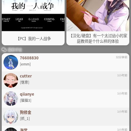
【汉化/硬盘】有一个太过幼小的家
【PC】我的一人战争
庭教师是个什么样的体验
最新评论
76608830
32分钟前
[emm]
cutter
1小时前
[惬意]
qiianye
1小时前
[猫猫3]
狗修金
1小时前
[抓_1]
海棠
1小时前