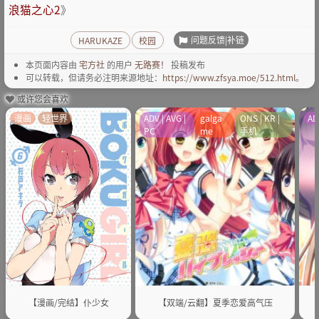
浪猫之心2
》
问题反馈|补链
HARUKAZE
校园
本页面内容由
宅方社
的用户
无路赛！
投稿发布
可以转载，但请务必注明来源地址：
https://www.zfsya.moe/512.html
。
或许您会喜欢
漫画
轻世界
ADV | AVG |
galga
ONS | KR |
AD
PC
me
手机
【漫画/完结】仆少女
【双端/云翻】夏季恋爱高气压