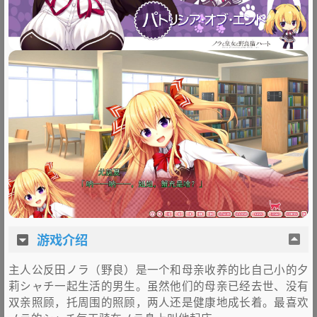
游戏介绍
主人公反田ノラ（野良）是一个和母亲收养的比自己小的夕
莉シャチ一起生活的男生。虽然他们的母亲已经去世、没有
双亲照顾，托周围的照顾，两人还是健康地成长着。最喜欢