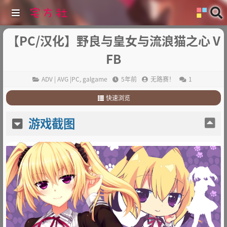
【PC/汉化】野良与皇女与流浪猫之心 V
FB
ADV | AVG |PC
,
galgame
5年前
无路赛！
1
快速浏览
1
.
游戏截图
游戏截图
2
.
游戏介绍
3
.
其他