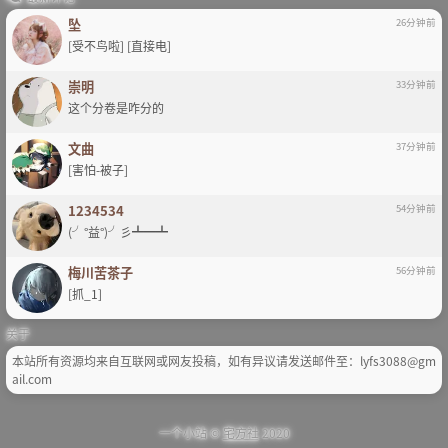
坠
26分钟前
[受不鸟啦] [直接电]
崇明
33分钟前
这个分卷是咋分的
文曲
37分钟前
[害怕-被子]
1234534
54分钟前
(╯°益°)╯彡┻━┻
梅川苦茶子
56分钟前
[抓_1]
关于
本站所有资源均来自互联网或网友投稿，如有异议请发送邮件至：lyfs3088@gm
ail.com
一个小站 ©
宅方社
2020