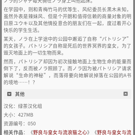
ノラ的シャチ每天骑在ノラ身上叫他起床。
在学园中，则和青梅竹马的优等生、风纪委员长黒木未知，
虽然外表是辣妹风、但是个开朗和值得信赖的商量对象的明
日原ユウキ以及其他情投意合的朋友们在一起，度过着开心
快乐的学生生活。
某天，ノラ在上学途中的公园中邂逅了自称“パトリシア”
的女孩子。パトリシア自称是死后的世界冥界的皇女，为了
毁灭地面上的一切生物而来。
然而，パトリシア却因为初次接触地面上生物生命的能量而
倒下了，反而被ノラ照顾了。而ノラ因为被パトリシア请求
解说“生命的神秘”，而落得要向她解说掉落在公园的A书
的境地……！？
其他
汉化：绿茶汉化组
大小：427MB
资源编号：050
相关作品
：《
野良与皇女与流浪猫之心
》《
野良与皇女与流