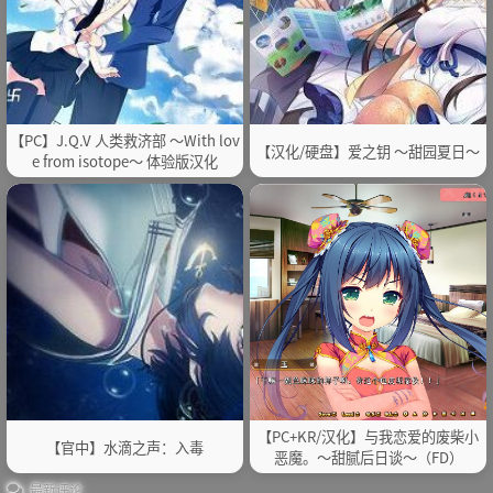
【PC】J.Q.V 人类救济部 ～With lov
【汉化/硬盘】爱之钥 ～甜园夏日～
e from isotope～ 体验版汉化
【PC+KR/汉化】与我恋爱的废柴小
【官中】水滴之声：入毒
恶魔。～甜腻后日谈～（FD）
最新评论