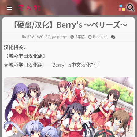
【硬盘/汉化】Berry's ～ベリーズ～
ADV | AVG |PC
,
galgame
5年前
Blackcat
汉化相关：
【城彩学园汉化组】
★城彩学园汉化组——Berry’s中文汉化补丁