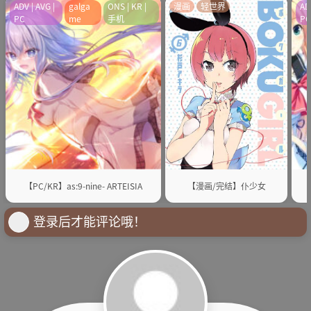
ADV | AVG |
galga
ONS | KR |
漫画
轻世界
AD
PC
me
手机
P
【PC/KR】as:9-nine- ARTEISIA
【漫画/完结】仆少女
登录后才能评论哦！