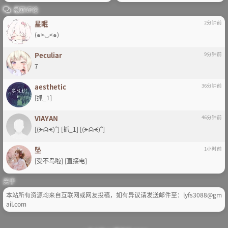
最新评论
星眠
2分钟前
(๑>◡<๑)
Peculiar
9分钟前
7
aesthetic
36分钟前
[抓_1]
VIAYAN
46分钟前
[(ᗒᗣᗕ)՞] [抓_1] [(ᗒᗣᗕ)՞]
坠
1小时前
[受不鸟啦] [直接电]
关于
本站所有资源均来自互联网或网友投稿，如有异议请发送邮件至：lyfs3088@gm
ail.com