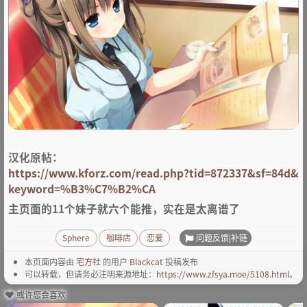
汉化原帖：
https://www.kforz.com/read.php?tid=872337&sf=84d&
keyword=%B3%C7%B2%CA
主页面的11个妹子就六个能推，实在是太离谱了
问题反馈|补链
Sphere
咖啡店
恋爱
本页面内容由
宅方社
的用户
Blackcat
投稿发布
可以转载，但请务必注明来源地址：
https://www.zfsya.moe/5108.html
。
或许您会喜欢