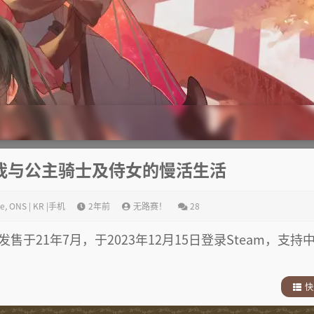
我与公主骑士及侍女的慢活生活
e
,
ONS | KR |手机
2年前
无路赛！
28
售于21年7月，于2023年12月15日登录Steam，支持
快
1
.
剧