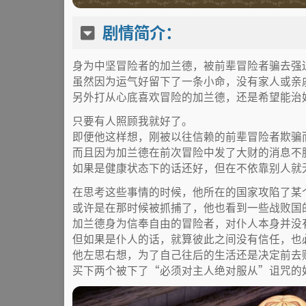
剧情简介：
身为中坚冒险者的加兰德，被前辈冒险者骗去强
虽然因为运气好留下了一条小命，没有家人或亲
另外打从心底喜欢冒险的加兰德，还是希望能治
只要有人照顾我就好了。
即便他这样想，刚被以往信赖的前辈冒险者欺骗
而且因为加兰德在前次冒险中发了大财的消息不
如果是健康状态下的话还好，但在不依靠别人就
在思考这些事情的时候，他所在的国家攻陷了某
或许是在那时候被抓捕了，他也看到一些战败国
加兰德身为信奉自由的冒险者，对仆人本身并没
但如果是仆人的话，就算彼此之间没有信任，也
他左思右想，为了自己往后的生活还是决定前去
买下两个被下了“必须对主人绝对服从”诅咒的