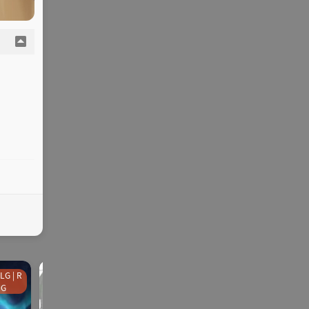
LG | R
galgame
SLG | RPG
ADV | AVG |PC
galgame
PG