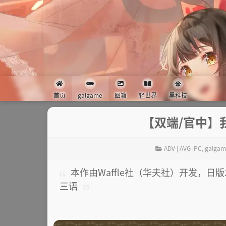
首页
galgame
图箱
轻世界
黑科技
【双端/官中】
ADV | AVG |PC
,
galgam
本作由Waffle社（华夫社）开发，日版发
三语