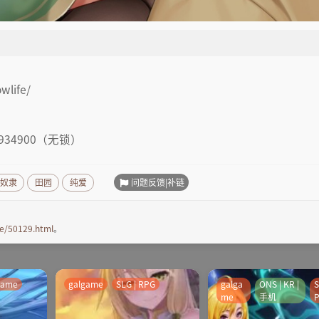
wlife/
p/1934900（无锁）
问题反馈|补链
奴隶
田园
纯爱
e/50129.html
。
game
galgame
SLG | RPG
galga
ONS | KR |
S
me
手机