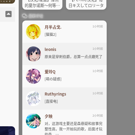
的夏尔诺斯～何等美
日キスしてロリータ
好的明日～ 全语音重
最新评论
生版
月半占戈.
1小时前
[猫猫2]
leonis
1小时前
原来是穿刺伯爵，总算一点点磨死了
爱玲Q
1小时前
[萌の疑惑]
Ruthyrings
1小时前
[直接电]
夕映
2小时前
对，这游戏主要还是森悬疑和故事完
整性高，我一开始玩的歌，后面才玩
的森。…