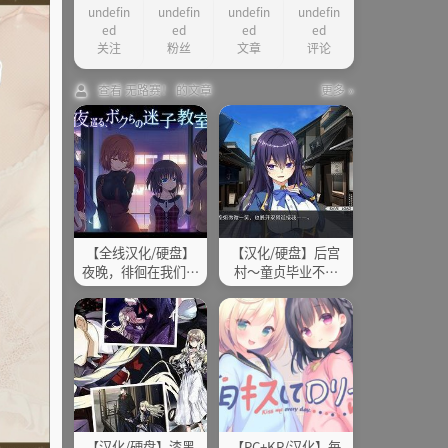
undefin
undefin
undefin
undefin
他
ed
ed
ed
ed
关注
粉丝
文章
评论
查看 无路赛！ 的文章
更多 »
【全线汉化/硬盘】
【汉化/硬盘】后宫
夜晚，徘徊在我们的
村～童贞毕业不可
辅导教室 附全CG存
避！提供种子是村子
档
的规定！！～
【汉化/硬盘】漆黑
【PC+KR/汉化】毎