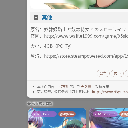
其他
原名：奴隷姫騎士と奴隷侍女とのスローライフ
官网：http://www.waffle1999.com/game/95slo
大小：4GB（PC+Ty）
蒸汽：https://store.steampowered.com/ap
公主
女仆
本页面内容由
宅方社
的用户
无路赛！
投稿发布
可以转载，但请务必注明来源地址：
https://www.zfsya.mo
或许您会喜欢
ADV | AVG |PC
galgame
ADV | AVG |PC
gal