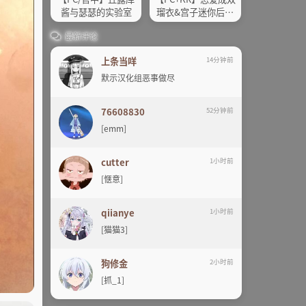
酱与瑟瑟的实验室
瑠衣&宫子迷你后篇
汉化
最新评论
上条当咩
14分钟前
默示汉化组恶事做尽
76608830
52分钟前
[emm]
cutter
1小时前
[惬意]
qiianye
1小时前
[猫猫3]
狗修金
2小时前
[抓_1]