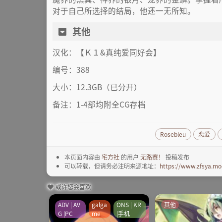
对于自己所选择的结局，他还一无所知。
其他
汉化：【Ｋ１&真纯爱同好会】
编号：388
大小：12.3GB（已分开）
备注：1-4部均附全CG存档
Rosebleu
恋爱
本页面内容由
宅方社
的用户
无路赛！
投稿发布
可以转载，但请务必注明来源地址：
https://www.zfsya.mo
或许您会喜欢
ADV | AV
galga
ONS | KR
其他
G |PC
me
|手机