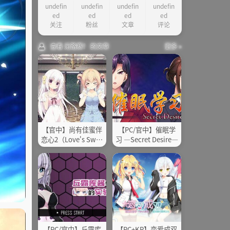
undefin
undefin
undefin
undefin
ed
ed
ed
ed
关注
粉丝
文章
评论
查看 无路赛！ 的文章
更多 »
【官中】尚有佳蜜伴
【PC/官中】催眠学
恋心2（Love's Swee
习 —Secret Desire—
t Garnish 2）
【PC/官中】丘露库
【PC+KR】恋爱成双