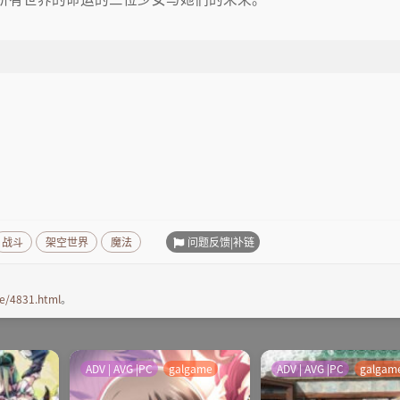
问题反馈|补链
战斗
架空世界
魔法
e/4831.html
。
ADV | AVG |PC
galgame
ADV | AVG |PC
galgam