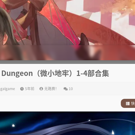
 Dungeon（微小地牢）1-4部合集
,
galgame
5年前
无路赛！
10
快
1
.
故
2
.
其