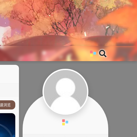
速浏览
事简介：
他