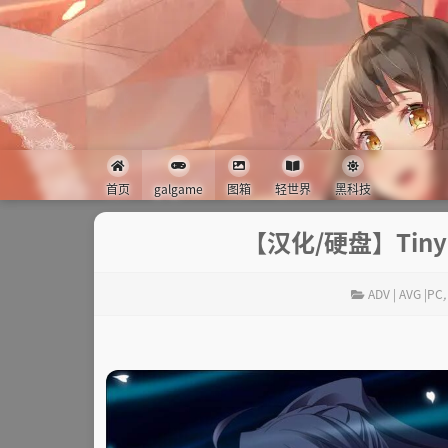
首页
galgame
图箱
轻世界
黑科技
【汉化/硬盘】Tiny
ADV | AVG |PC