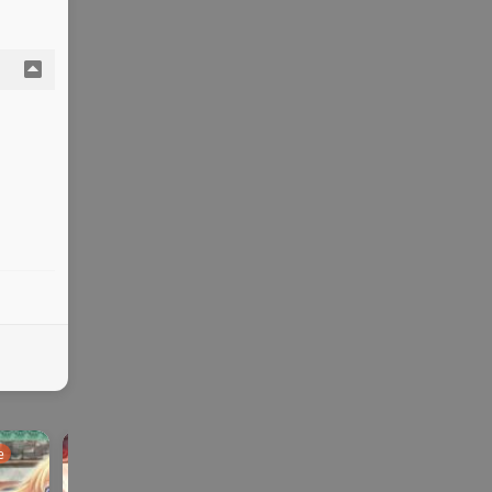
e
ADV | AVG |PC
galgame
galga
ONS | KR |
SLG |
me
手机
PG