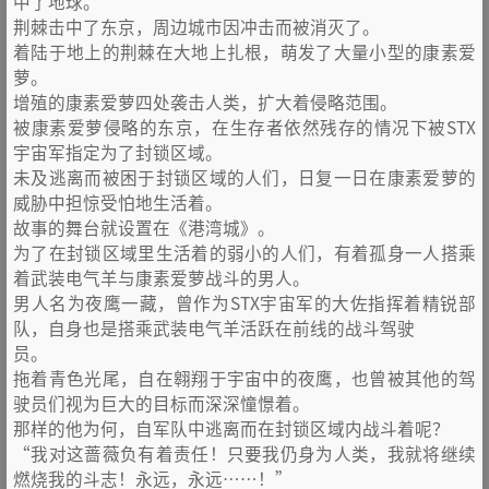
中了地球。
荆棘击中了东京，周边城市因冲击而被消灭了。
着陆于地上的荆棘在大地上扎根，萌发了大量小型的康素爱
萝。
增殖的康素爱萝四处袭击人类，扩大着侵略范围。
被康素爱萝侵略的东京，在生存者依然残存的情况下被STX
宇宙军指定为了封锁区域。
未及逃离而被困于封锁区域的人们，日复一日在康素爱萝的
威胁中担惊受怕地生活着。
故事的舞台就设置在《港湾城》。
为了在封锁区域里生活着的弱小的人们，有着孤身一人搭乘
着武装电气羊与康素爱萝战斗的男人。
男人名为夜鹰一藏，曾作为STX宇宙军的大佐指挥着精锐部
队，自身也是搭乘武装电气羊活跃在前线的战斗驾驶
员。
拖着青色光尾，自在翱翔于宇宙中的夜鹰，也曾被其他的驾
驶员们视为巨大的目标而深深憧憬着。
那样的他为何，自军队中逃离而在封锁区域内战斗着呢？
“我对这蔷薇负有着责任！只要我仍身为人类，我就将继续
燃烧我的斗志！永远，永远……！”