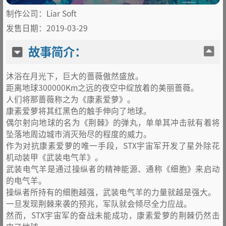
制作公司：Liar Soft
发售日期：2019-03-29
故事简介：
沐浴在月光下，巨大的蔷薇傲然盛放。
距离地球300000Km之远的夜空中绽放着的美丽蔷薇。
人们将那蔷薇称之为《康素爱萝》。
康素爱萝将其红黑色的触手伸向了地球。
偶尔射向地球的名为《荆棘》的弹丸，单单其冲击就有着将
坠落地周边城市消灭殆尽的程度的威力。
作为对抗康素爱萝的唯一手段，STX宇宙军开发了星外除花
机动装甲《武装电气羊》。
武装电气羊是通过操纵者的精神能源、通称《细胞》来启动
的电气羊。
操纵者所持有的细胞越强，武装电气羊的力量就越是强大。
一旦发现荆棘来袭的预兆，军队就会倾尽全力应战。
然而，STX宇宙军的奋战未能成功，康素爱萝的荆棘仍然击