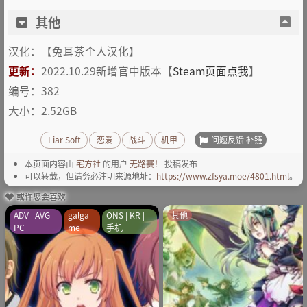
其他
汉化：【兔耳茶个人汉化】
更新：
2022.10.29新增官中版本【
Steam页面点我
】
编号：382
大小：2.52GB
问题反馈|补链
Liar Soft
恋爱
战斗
机甲
本页面内容由
宅方社
的用户
无路赛！
投稿发布
可以转载，但请务必注明来源地址：
https://www.zfsya.moe/4801.html
。
或许您会喜欢
ADV | AVG |
galga
ONS | KR |
其他
PC
me
手机