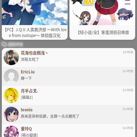
【PC】J.Q.V 人类救济部 ～With lov
【轻小说/全】笨蛋测验召唤兽
e from isotope～ 体验版汉化
最新评论
花海也会搁浅丶
2小时前
流程太短了
EricLiu
3小时前
蹲一下
月半占戈.
5小时前
[猫猫2]
leonis
5小时前
原来是穿刺伯爵，总算一点点磨死了
爱玲Q
6小时前
[萌の疑惑]