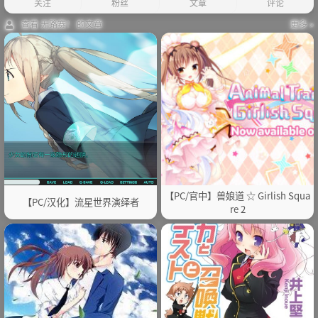
关注
粉丝
文章
评论
查看 无路赛！ 的文章
更多 »
【PC/官中】兽娘道 ☆ Girlish Squa
【PC/汉化】流星世界演绎者
re 2