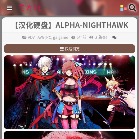
【汉化硬盘】ALPHA-NIGHTHAWK
ADV | AVG |PC
,
galgame
5年前
无路赛！
快速浏览
1
.
故事简介：
2
.
其他