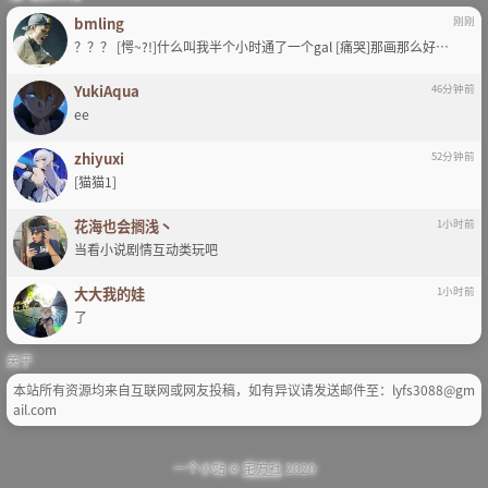
bmling
刚刚
？？？ [愕~?!]什么叫我半个小时通了一个gal [痛哭]那画那么好…
YukiAqua
46分钟前
ee
zhiyuxi
52分钟前
[猫猫1]
花海也会搁浅丶
1小时前
当看小说剧情互动类玩吧
大大我的娃
1小时前
了
关于
本站所有资源均来自互联网或网友投稿，如有异议请发送邮件至：lyfs3088@gm
ail.com
一个小站 ©
宅方社
2020