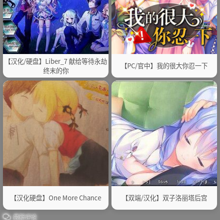
【汉化/硬盘】Liber_7 献给等待永劫
【PC/官中】我的很大你忍一下
终末的你
【汉化硬盘】One More Chance
【双端/汉化】双子洛丽塔后宫
最新评论