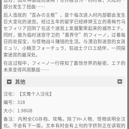
部分发生了扭曲……
后人造就的“歪みの主根”，是个每次进入时内部都会发生
巨大变化的迷宫。经过五年的留学已经婷婷玉立的青梅竹马
セフィリア回到了在这个迷宫上发展繁荣起来的城市エテ。
同时，做为临时迷宫守卫的“異界守”的フィーノ，过着每
日四处探宝，与怪物战斗赚钱的生活。与漂泊到迷宫的女孩
ミュリ、小精灵フォーチュラ，狂战士クロエ结伴，一同探
索迷宫的最深处。
在这过程中，フィーノ一行得知了震惊世界的秘密，エテ的
未来变得风雨飘摇……
其他
汉化：【文鸯个人汉化】
编号：318
大小：1.98GB
备注：内附全CG存档、攻略。除了H+人物、怪物说明全汉
化。不会有下一版。文本有时会有上句的字挤到正在读取的