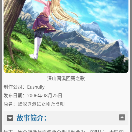
深山间溪回荡之歌
制作公司：
Eushully
发布日期：2006年08月25日
原名：峰深き瀬にたゆたう唄
故事简介：
远古，因众神激战而使两个世界融合为一的时候，大陆的一