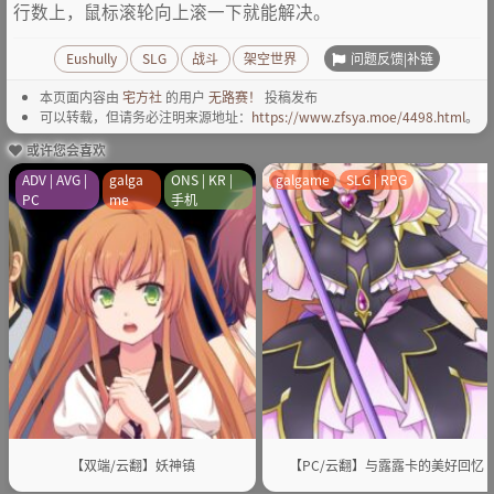
行数上，鼠标滚轮向上滚一下就能解决。
问题反馈|补链
Eushully
SLG
战斗
架空世界
本页面内容由
宅方社
的用户
无路赛！
投稿发布
可以转载，但请务必注明来源地址：
https://www.zfsya.moe/4498.html
。
或许您会喜欢
ADV | AVG |
galga
ONS | KR |
galgame
SLG | RPG
PC
me
手机
【双端/云翻】妖神镇
【PC/云翻】与露露卡的美好回忆