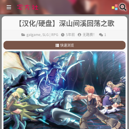
【汉化/硬盘】深山间溪回荡之歌
galgame
,
SLG | RPG
5年前
无路赛！
1
快速浏览
1
.
故事简介：
2
.
其他