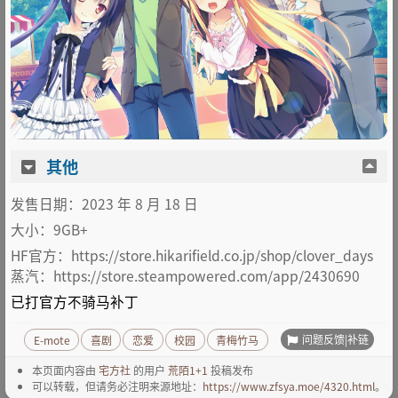
其他
发售日期：2023 年 8 月 18 日
大小：9GB+
HF官方：https://store.hikarifield.co.jp/shop/clover_days
蒸汽：https://store.steampowered.com/app/2430690
已打官方不骑马补丁
问题反馈|补链
E-mote
喜剧
恋爱
校园
青梅竹马
本页面内容由
宅方社
的用户
荒陌1+1
投稿发布
可以转载，但请务必注明来源地址：
https://www.zfsya.moe/4320.html
。