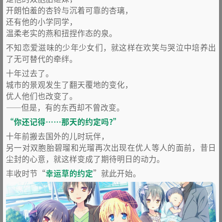
开朗怕羞的杏铃与沉着可靠的杏璃，
还有他的小学同学，
温柔老实的燕和扭捏作态的泉。
不知恋爱滋味的少年少女们，就这样在欢笑与哭泣中培养出
了无可替代的牵绊。
十年过去了。
城市的景观发生了翻天覆地的变化，
优人他们也改变了。
——但是，有的东西却不曾改变。
“你还记得……那天的约定吗?”
十年前搬去国外的儿时玩伴，
另一对双胞胎碧瑠和光瑠再次出现在优人等人的面前，昔日
尘封的心意，就这样变成了期待明日的动力。
丰收时节“
幸运草的约定
”就此开始。