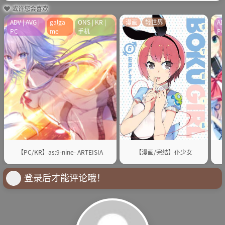
或许您会喜欢
ADV | AVG |
galga
ONS | KR |
漫画
轻世界
AD
PC
me
手机
P
【PC/KR】as:9-nine- ARTEISIA
【漫画/完结】仆少女
登录后才能评论哦！