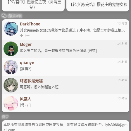
【PC/官中】魔法使之夜（高清重
【轻小说/完结】樱花庄的宠物女孩
制）
最新评论
DarkThone
1小时前
其实9nine的瑟瑟CG我基本都是跳过了冲不动。但是全年龄我压根玩
不下…
Moger
1小时前
带入男二的话，是一款很不错的角色扮演类 [很赞]
qiianye
1小时前
[猫猫2]
环游多是无趣
1小时前
可恶啊，怎么流程这么短
风某人
1小时前
[愕~?!]
关于
本站所有资源均来自互联网或网友投稿，如有异议请发送邮件至：lyfs3088@gm
ail.com