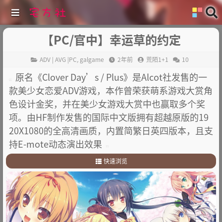
【PC/官中】幸运草的约定
ADV | AVG |PC
,
galgame
2年前
荒陌1+1
10
原名《Clover Day’s / Plus》是Alcot社发售的一
款美少女恋爱ADV游戏，本作曾荣获萌系游戏大赏角
色设计金奖，并在美少女游戏大赏中也赢取多个奖
项。由HF制作发售的国际中文版拥有超越原版的19
20X1080的全高清画质，内置简繁日英四版本，且支
持E-mote动态演出效果
快速浏览
1
.
故事简介
2
.
其他