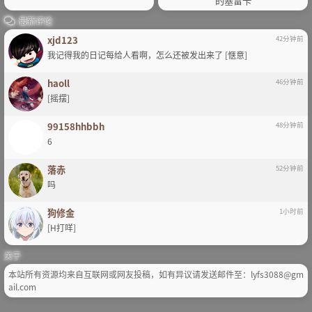
的塞雷卡
最新评论
xjd123
42分钟前
我记得我的日记每给人看啊，怎么还被发出来了 [惬意]
haoll
46分钟前
[摇摆]
99158hhbbh
48分钟前
6
落赤
52分钟前
吗
狗修金
1小时前
[H打咩]
关于
本站所有资源均来自互联网或网友投稿，如有异议请发送邮件至：lyfs3088@gm
ail.com