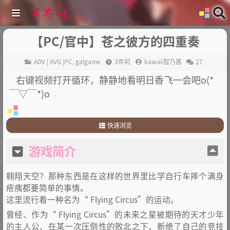
【PC/官中】苍之彼方的四重奏
ADV | AVG |PC
,
galgame
3年前
kawaii智乃酱
27
右键视频打开循环，静静地看明日香飞一会吧o(*
￣▽￣*)o
快速浏览
1
.
游戏简介
游戏简介
2
.
版本说明
3
.
其他
翱翔天空？那种东西是在这样的世界里比学自行车摔个满身
疮痍都要简单的事情。
这里流行着一种名为“ Flying Circus”的运动。
曾经、作为“ Flying Circus”的未来之星被期待的天才少年
的主人公、在某一次压倒性的败北之下、断绝了自己的竞技