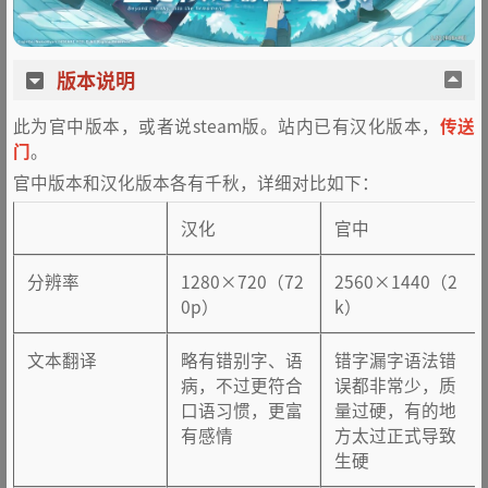
版本说明
此为官中版本，或者说steam版。站内已有汉化版本，
传送
门
。
官中版本和汉化版本各有千秋，详细对比如下：
汉化
官中
分辨率
1280×720（72
2560×1440（2
0p）
k）
文本翻译
略有错别字、语
错字漏字语法错
病，不过更符合
误都非常少，质
口语习惯，更富
量过硬，有的地
有感情
方太过正式导致
生硬