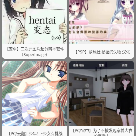
【安卓】二次元图片超分辨率软件
【PSP】萝球社 秘密的失物 汉化
（SuperImage）
【PC/官中】为了不被发现穿着大衣
【PC/云翻】少年！~少女☆挑战