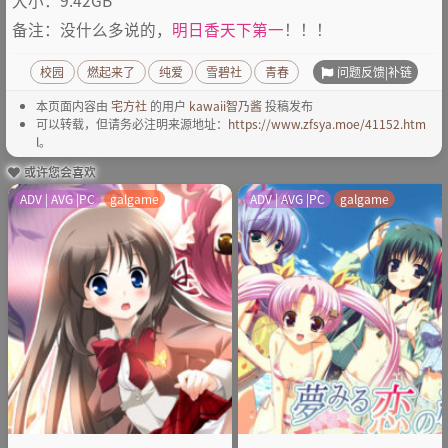
备注：没什么多说的，
明日香天下第一
！！！
问题反馈|补链
校园
燃起来了
纯爱
雪碧社
青春
本页面内容由
宅方社
的用户
kawaii智乃酱
投稿发布
可以转载，但请务必注明来源地址：
https://www.zfsya.moe/41152.htm
l
。
或许您会喜欢
ADV | AVG |PC
galgame
ADV | AVG |PC
galgame