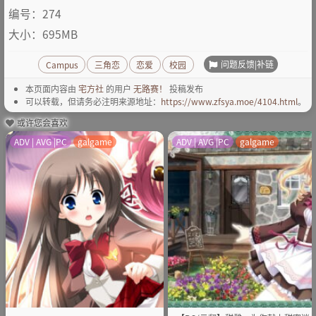
编号：274
大小：695MB
问题反馈|补链
Campus
三角恋
恋爱
校园
本页面内容由
宅方社
的用户
无路赛！
投稿发布
可以转载，但请务必注明来源地址：
https://www.zfsya.moe/4104.html
。
或许您会喜欢
ADV | AVG |PC
galgame
ADV | AVG |PC
galgame