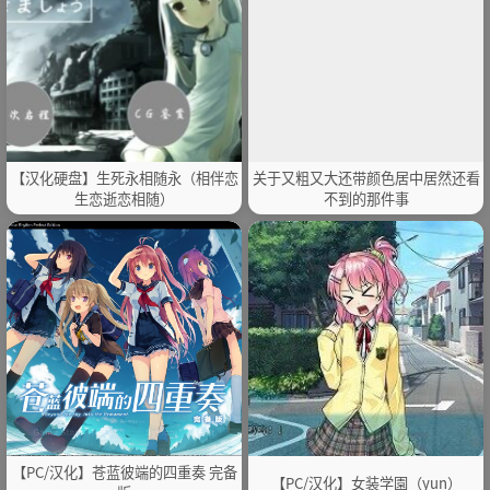
【汉化硬盘】生死永相随永（相伴恋
关于又粗又大还带颜色居中居然还看
生恋逝恋相随）
不到的那件事
【PC/汉化】苍蓝彼端的四重奏 完备
【PC/汉化】女装学園（yun）