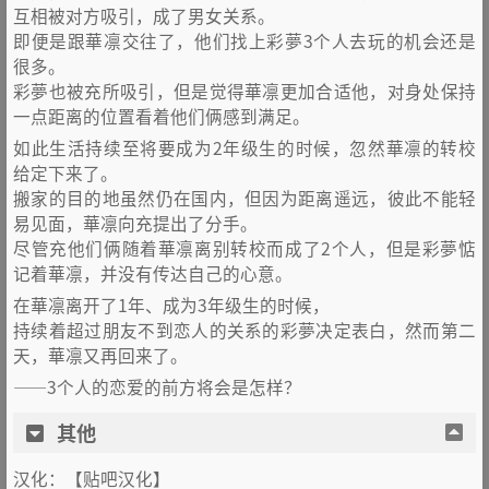
互相被对方吸引，成了男女关系。
即便是跟華凛交往了，他们找上彩夢3个人去玩的机会还是
很多。
彩夢也被充所吸引，但是觉得華凛更加合适他，对身处保持
一点距离的位置看着他们俩感到满足。
如此生活持续至将要成为2年级生的时候，忽然華凛的转校
给定下来了。
搬家的目的地虽然仍在国内，但因为距离遥远，彼此不能轻
易见面，華凛向充提出了分手。
尽管充他们俩随着華凛离别转校而成了2个人，但是彩夢惦
记着華凛，并没有传达自己的心意。
在華凛离开了1年、成为3年级生的时候，
持续着超过朋友不到恋人的关系的彩夢决定表白，然而第二
天，華凛又再回来了。
——3个人的恋爱的前方将会是怎样？
其他
汉化：【贴吧汉化】