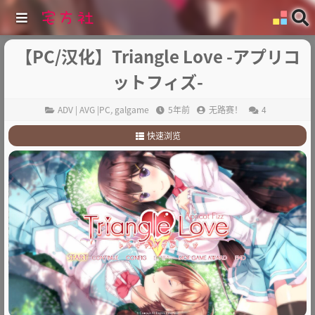
【PC/汉化】Triangle Love -アプリコ
ットフィズ-
ADV | AVG |PC
,
galgame
5年前
无路赛！
4
快速浏览
1
.
故事简介：
2
.
其他