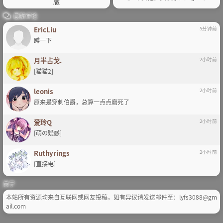
版
最新评论
EricLiu
5分钟前
蹲一下
月半占戈.
2小时前
[猫猫2]
leonis
2小时前
原来是穿刺伯爵，总算一点点磨死了
爱玲Q
2小时前
[萌の疑惑]
Ruthyrings
2小时前
[直接电]
关于
本站所有资源均来自互联网或网友投稿，如有异议请发送邮件至：lyfs3088@gm
ail.com