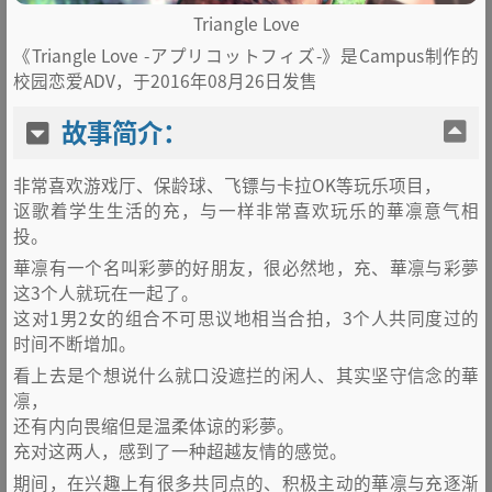
Triangle Love
《Triangle Love -アプリコットフィズ-》是Campus制作的
校园恋爱ADV，于2016年08月26日发售
故事简介：
非常喜欢游戏厅、保龄球、飞镖与卡拉OK等玩乐项目，
讴歌着学生生活的充，与一样非常喜欢玩乐的華凛意气相
投。
華凛有一个名叫彩夢的好朋友，很必然地，充、華凛与彩夢
这3个人就玩在一起了。
这对1男2女的组合不可思议地相当合拍，3个人共同度过的
时间不断增加。
看上去是个想说什么就口没遮拦的闲人、其实坚守信念的華
凛，
还有内向畏缩但是温柔体谅的彩夢。
充对这两人，感到了一种超越友情的感觉。
期间，在兴趣上有很多共同点的、积极主动的華凛与充逐渐