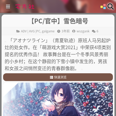
【PC/官中】雪色暗号
ADV | AVG |PC
,
galgame
3年前
wszgank
6
「アオナツライン」（青夏轨迹）原班人马另起炉
灶的处女作。在「萌游戏大赏2021」中荣获4项类别
提名的优秀作品！ 故事舞台是在一个冬季风景秀丽
的小乡村；在这个静寂的下雪小镇中发生的，男孩
和女孩之间悄然变迁的青春群像剧。
快速浏览
1
.
故事简介
2
.
其他