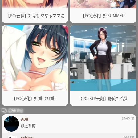
【PC/云翻】姉は徒然なるママに
【PC/汉化】姉SUMMER!
【PC/汉化】姉婚（姐婚）
【PC+KR/云翻】豚肉社合集
最新评论
A08
37分钟前
颜艺社的
1小时前