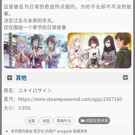
这是被名为日常的奇迹所点缀的，为时不长却不平淡的故
事。
决定过去与未来的冬天。
仅仅围绕一个季节的日常故事
其他
原名：ユキイロサイン
蒸汽：https://store.steampowered.com/app/2307160
大小：3.95G
问题反馈|补链
后辈
校园
青梅竹马
本页面内容由
宅方社
的用户
wszgank
投稿发布