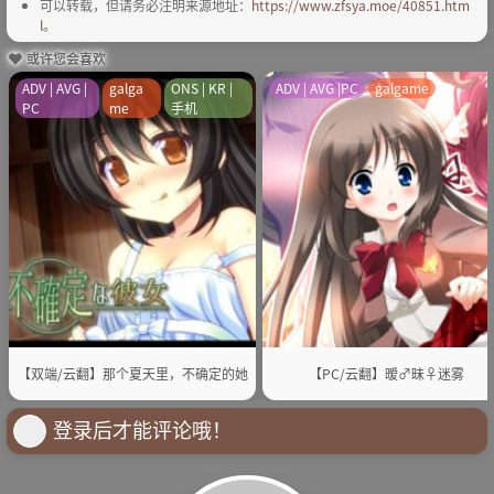
可以转载，但请务必注明来源地址：
https://www.zfsya.moe/40851.htm
l
。
或许您会喜欢
ADV | AVG |
galga
ONS | KR |
ADV | AVG |PC
galgame
PC
me
手机
【双端/云翻】那个夏天里，不确定的她
【PC/云翻】暧♂昧♀迷雾
登录后才能评论哦！