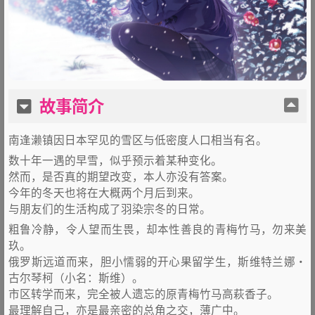
故事简介
南逢濑镇因日本罕见的雪区与低密度人口相当有名。
数十年一遇的早雪，似乎预示着某种变化。
然而，是否真的期望改变，本人亦没有答案。
今年的冬天也将在大概两个月后到来。
与朋友们的生活构成了羽染宗冬的日常。
粗鲁冷静，令人望而生畏，却本性善良的青梅竹马，勿来美
玖。
俄罗斯远道而来，胆小懦弱的开心果留学生，斯维特兰娜・
古尔琴柯（小名：斯维）。
市区转学而来，完全被人遗忘的原青梅竹马高萩香子。
最理解自己，亦是最亲密的总角之交，薄广中。