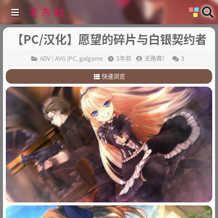
【PC/汉化】愿望的碎片与白银契约者
ADV | AVG |PC
,
galgame
5年前
无路赛！
3
快速浏览
1
.
故事简介：
2
.
其他