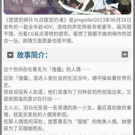
《愿望的碎片与白银契约者》是propeller2013年06月28日
发布的一款全年龄ADV，游戏的声优阵容非常豪华，画风很
不错，光看CG有点哥特的感觉。看惯了脸都不换的萌作的适
合一玩。剧情方面质量也很不错。
故事简介：
这个世间存在着名为「傀儡」的人偶……
这些「傀儡」混进人类社会的生活当中，暗中操纵著世界历
史。
但是却没有人知道，他们是谁为了何种目的所创造出来，又
是依照谁的意识在行动……
主人公，羽白光奈是一名普通的高一少女，最近喜欢做的事
情，就是去某处的人偶馆参观。
在那人偶馆的深处，放置着名为“瑠枷”的绝美人偶，她便
是为了见瑠枷而去。