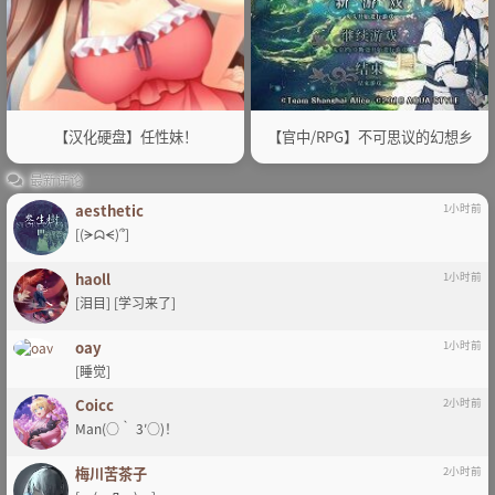
【汉化硬盘】任性妹！
【官中/RPG】不可思议的幻想乡
最新评论
aesthetic
1小时前
[(ᗒᗣᗕ)՞]
haoll
1小时前
[泪目] [学习来了]
oay
1小时前
[睡觉]
Coicc
2小时前
Man(○｀ 3′○)！
梅川苦茶子
2小时前