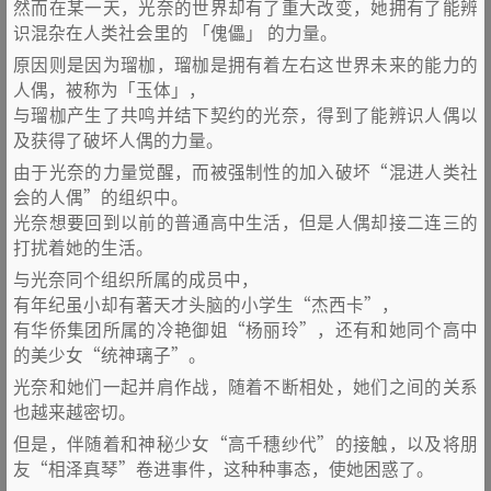
然而在某一天，光奈的世界却有了重大改变，她拥有了能辨
识混杂在人类社会里的 「傀儡」 的力量。
原因则是因为瑠枷，瑠枷是拥有着左右这世界未来的能力的
人偶，被称为「玉体」，
与瑠枷产生了共鸣并结下契约的光奈，得到了能辨识人偶以
及获得了破坏人偶的力量。
由于光奈的力量觉醒，而被强制性的加入破坏“混进人类社
会的人偶”的组织中。
光奈想要回到以前的普通高中生活，但是人偶却接二连三的
打扰着她的生活。
与光奈同个组织所属的成员中，
有年纪虽小却有著天才头脑的小学生“杰西卡”，
有华侨集团所属的冷艳御姐“杨丽玲”，还有和她同个高中
的美少女“统神璃子”。
光奈和她们一起并肩作战，随着不断相处，她们之间的关系
也越来越密切。
但是，伴随着和神秘少女“高千穗纱代”的接触，以及将朋
友“相泽真琴”卷进事件，这种种事态，使她困惑了。