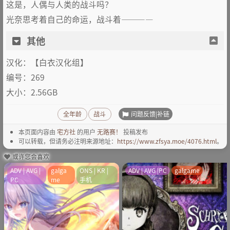
这是，人偶与人类的战斗吗？
光奈思考着自己的命运，战斗着————
其他
汉化：【白衣汉化组】
编号：269
大小：2.56GB
问题反馈|补链
全年龄
战斗
本页面内容由
宅方社
的用户
无路赛！
投稿发布
可以转载，但请务必注明来源地址：
https://www.zfsya.moe/4076.html
。
或许您会喜欢
ADV | AVG |
galga
ONS | KR |
ADV | AVG |PC
galgame
PC
me
手机