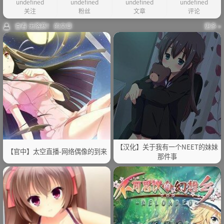
undefined
undefined
undefined
undefined
关注
粉丝
文章
评论
查看 无路赛！ 的文章
更多 »
【汉化】关于我有一个NEET的妹妹
【官中】太空直播-网络偶像的到来
那件事