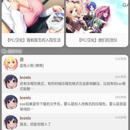
【PC/汉化】我和医生的入院生活
【PC/汉化】她们的流仪
最新评论
羽
11分钟前
蓝色小狗 [啊啊]
leonis
16分钟前
还有压缩包格式，有的时候压缩包格式也会影响解压，比如有的rar格
式能解…
leonis
20分钟前
exe如果是你下载的文件名，要么是别人改格式的压缩包，要么是就是
单纯的…
leonis
23分钟前
我去，回复到错人了