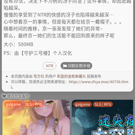
没有办法，决定下不为例的冴子同意了这件事情，却因此越
陷越深。
慢慢的享受到了NTR的快感的冴子也陷得越来越深…
心中想着京一的事情，但是每天都在给京一戴帽子。。。
随着时间的推移，京一渐渐发现了她们的异常~
那么，最终京一她们的生活能不能回到原来的样子呢
大小：500MB
PS：由【守护三号楼】个人汉化
问题反馈|补链
NTR
本页面内容由
宅方社
的用户
和皇的金枪鱼罐头
投稿发布
可以转载，但请务必注明来源地址：
https://www.zfsya.moe/40736.htm
l
。
或许您会喜欢
galgame
SLG | RPG
galgame
SLG | RPG