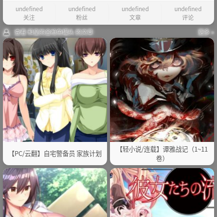
undefined
undefined
undefined
undefined
关注
粉丝
文章
评论
查看 和皇的金枪鱼罐头 的文章
更多 »
【轻小说/连载】谭雅战记（1~11
【PC/云翻】自宅警备员 家族计划
卷）