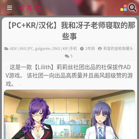
【PC+KR/汉化】我和冴子老师寝取的那
些事
ADV | AVG |PC
,
galgame
,
ONS | KR |手机
3年前
和皇的金枪鱼罐头
5
这是一款【Lilith】莉莉丝社团出品的社保拔作AD
V游戏。 该社团一向出品高质量并且画风超级赞的游
戏。