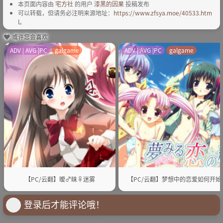
本页面内容由
宅方社
的用户
漆黑的因果
投稿发布
可以转载，但请务必注明来源地址：
https://www.zfsya.moe/40533.htm
l
。
或许您会喜欢
ADV | AVG |PC
galgame
ADV | AVG |PC
galgame
【PC/云翻】暧♂昧♀迷雾
【PC/云翻】梦想中的恋爱如何开始
登录后才能评论哦！