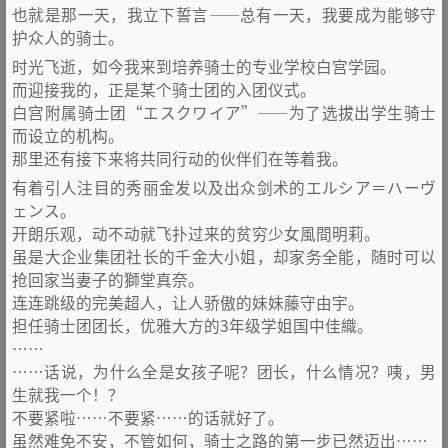
也就是那一天，我立下誓言——总有一天，我要成为能够守
护众人的骑士。
时光飞逝，如今我来到培养骑士的专业学校白宫学园。
而迎接我的，正是某个骑士团的入团仪式。
白宫附属骑士团“エスクワイア”——为了选拔出学生骑士
而设立的机构。
那里还有接下来将共同行动的伙伴们在等着我。
有着引人注目的秀丽金发以及出众剑术的エルシア＝ハーヴ
ェンス。
开朗乐观，动不动就飞扑过来的贫穷少女風間明莉。
虽是大企业集团社长的千金大小姐，却家务全能，随时可以
抢回家当妻子的獅堂真奈。
连连跳级的完美超人，让人骄傲的妹妹藤守由宇。
担任骑士团团长，优雅大方的3年级学姐国中佳織。
……
……话说，为什么全是女孩子呢？团长，什么情况？咦，男
生就我一个！？
不要紧啦……不要紧……的话就好了。
虽然难免不安，不管如何，骑士之路的第一步已然迈出……