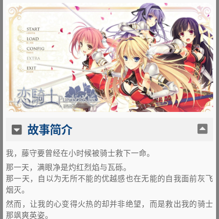
1
.
故事简介
2
.
其他
故事简介
我，藤守要曾经在小时候被骑士救下一命。
那一天，满眼净是灼红烈焰与瓦砾。
那一天，自以为无所不能的优越感也在无能的自我面前灰飞
烟灭。
然而，让我的心变得火热的却并非绝望，而是救出我的骑士
那飒爽英姿。