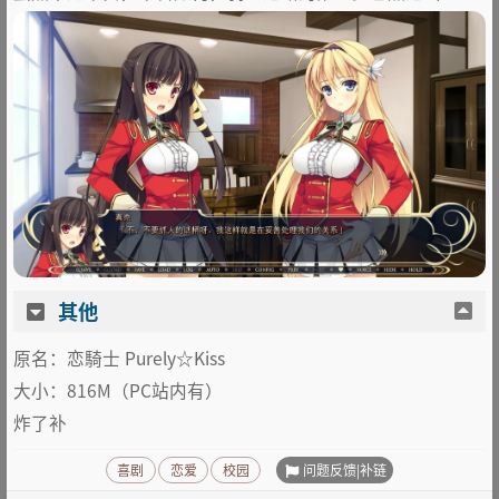
其他
原名：恋騎士 Purely☆Kiss
大小：816M（PC站内有）
炸了补
问题反馈|补链
喜剧
恋爱
校园