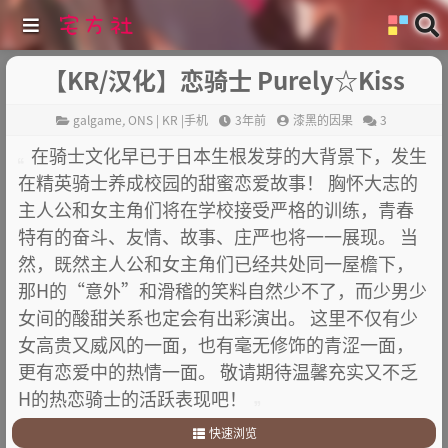
【KR/汉化】恋骑士 Purely☆Kiss
galgame
,
ONS | KR |手机
3年前
漆黑的因果
3
在骑士文化早已于日本生根发芽的大背景下，发生
在精英骑士养成校园的甜蜜恋爱故事！ 胸怀大志的
主人公和女主角们将在学校接受严格的训练，青春
特有的奋斗、友情、故事、庄严也将一一展现。 当
然，既然主人公和女主角们已经共处同一屋檐下，
那H的“意外”和滑稽的笑料自然少不了，而少男少
女间的酸甜关系也定会有出彩演出。 这里不仅有少
女高贵又威风的一面，也有毫无修饰的青涩一面，
更有恋爱中的热情一面。 敬请期待温馨充实又不乏
H的热恋骑士的活跃表现吧！
快速浏览