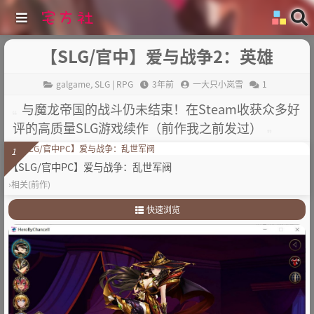
【SLG/官中】爱与战争2：英雄
galgame
,
SLG | RPG
3年前
一大只小岚雪
1
与魔龙帝国的战斗仍未结束！在Steam收获众多好
评的高质量SLG游戏续作（前作我之前发过）
1
【SLG/官中PC】爱与战争：乱世军阀
›相关(前作)
快速浏览
1
.
故事简介
2
.
其他