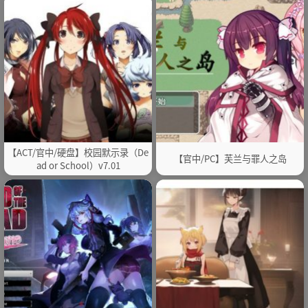
【ACT/官中/硬盘】校园默示录（De
【官中/PC】芙兰与罪人之岛
ad or School）v7.01