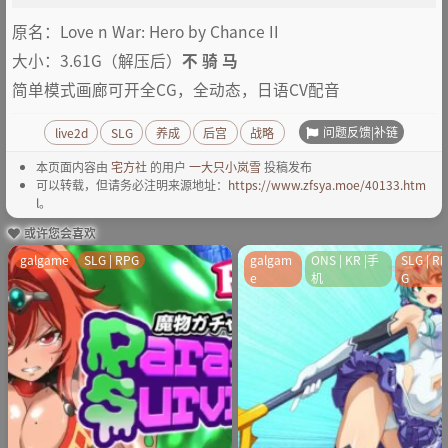
原名：Love n War: Hero by Chance II
大小：3.61G（解压后）
不 骑 马
简单模式画廊可开全CG，全动态，日语CV配音
问题反馈|补链
live2d
SLG
养成
后宫
战略
本页面内容由
宅方社
的用户
一大只小岚雪
投稿发布
可以转载，但请务必注明来源地址：
https://www.zfsya.moe/40133.htm
l
。
或许您会喜欢
galgame
SLG | RPG
galgam
ONS | KR |手
SLG | R
e
机
G