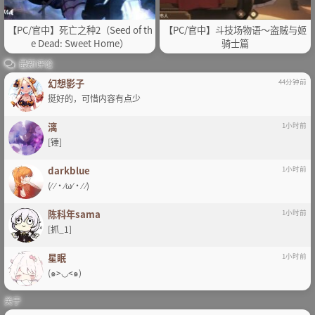
【PC/官中】死亡之种2（Seed of th
【PC/官中】斗技场物语～盗贼与姬
e Dead: Sweet Home）
骑士篇
最新评论
幻想影子
44分钟前
挺好的，可惜内容有点少
漓
1小时前
[锤]
darkblue
1小时前
(⁄ ⁄•⁄ω⁄•⁄ ⁄)
陈科年sama
1小时前
[抓_1]
星眠
1小时前
(๑>◡<๑)
关于