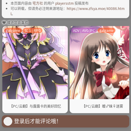
本页面内容由
宅方社
的用户
playersstm
投稿发布
可以转载，但请务必注明来源地址：
https://www.zfsya.moe/40086.htm
l
。
或许您会喜欢
galgame
SLG | RPG
ADV | AVG |PC
galgame
【PC/云翻】与露露卡的美好回忆
【PC/云翻】暧♂昧♀迷雾
登录后才能评论哦！