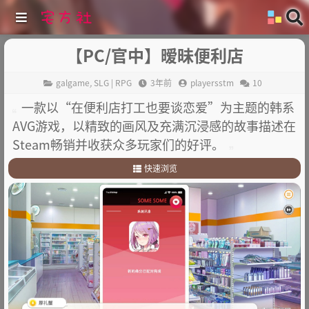
【PC/官中】暧昧便利店
galgame
,
SLG | RPG
3年前
playersstm
10
一款以“在便利店打工也要谈恋爱”为主题的韩系
AVG游戏，以精致的画风及充满沉浸感的故事描述在
Steam畅销并收获众多玩家们的好评。
快速浏览
1
.
故事简介
2
.
其他