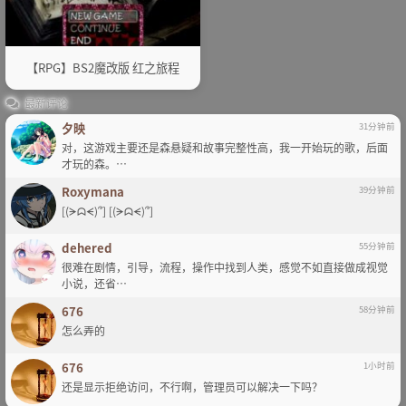
【RPG】BS2魔改版 红之旅程
最新评论
夕映
31分钟前
对，这游戏主要还是森悬疑和故事完整性高，我一开始玩的歌，后面
才玩的森。…
Roxymana
39分钟前
[(ᗒᗣᗕ)՞] [(ᗒᗣᗕ)՞]
dehered
55分钟前
很难在剧情，引导，流程，操作中找到人类，感觉不如直接做成视觉
小说，还省…
676
58分钟前
怎么弄的
676
1小时前
还是显示拒绝访问，不行啊，管理员可以解决一下吗？