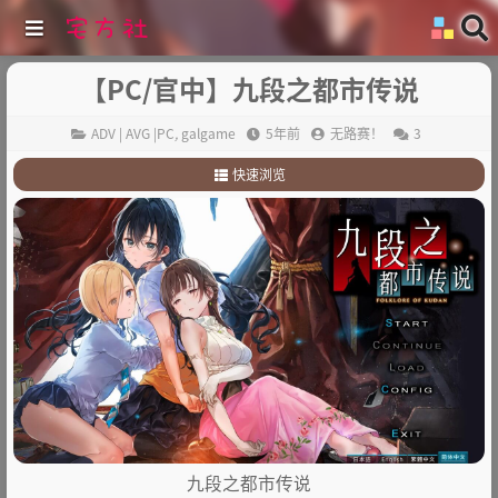
【PC/官中】九段之都市传说
ADV | AVG |PC
,
galgame
5年前
无路赛！
3
快速浏览
1
.
故事简介：
2
.
其他
九段之都市传说