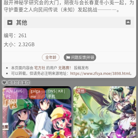
敲开神秘学研究会的大门，朔夜与会长春夏冬小兎一起，为
守护重要之人向民间传说（未知）发起挑战————。
其他
编号：261
大小：2.32GB
问题反馈|补链
全年龄
本页面内容由
宅方社
的用户
无路赛！
投稿发布
可以转载，但请务必注明来源地址：
https://www.zfsya.moe/3898.html
。
或许您会喜欢
ADV | AVG |
galga
ONS | KR |
其他
PC
me
手机