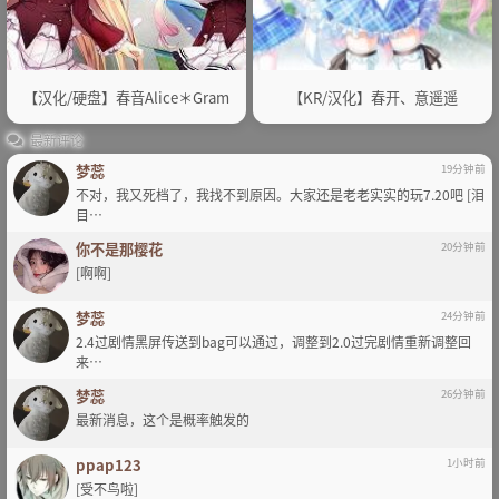
【汉化/硬盘】春音Alice＊Gram
【KR/汉化】春开、意遥遥
最新评论
梦蕊
19分钟前
不对，我又死档了，我找不到原因。大家还是老老实实的玩7.20吧 [泪
目…
你不是那樱花
20分钟前
[啊啊]
梦蕊
24分钟前
2.4过剧情黑屏传送到bag可以通过，调整到2.0过完剧情重新调整回
来…
梦蕊
26分钟前
最新消息，这个是概率触发的
ppap123
1小时前
[受不鸟啦]