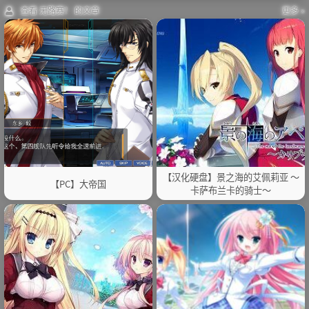
查看 无路赛！ 的文章
更多 »
【汉化硬盘】景之海的艾佩莉亚 ～
【PC】大帝国
卡萨布兰卡的骑士～