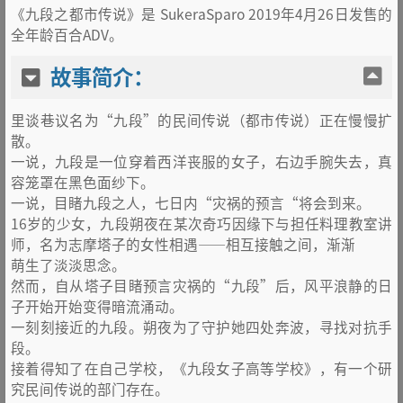
《九段之都市传说》是 SukeraSparo 2019年4月26日发售的
全年龄百合ADV。
故事简介：
里谈巷议名为“九段”的民间传说（都市传说）正在慢慢扩
散。
一说，九段是一位穿着西洋丧服的女子，右边手腕失去，真
容笼罩在黑色面纱下。
一说，目睹九段之人，七日内“灾祸的预言“将会到来。
16岁的少女，九段朔夜在某次奇巧因缘下与担任料理教室讲
师，名为志摩塔子的女性相遇——相互接触之间，渐渐
萌生了淡淡思念。
然而，自从塔子目睹预言灾祸的“九段”后，风平浪静的日
子开始开始变得暗流涌动。
一刻刻接近的九段。朔夜为了守护她四处奔波，寻找对抗手
段。
接着得知了在自己学校，《九段女子高等学校》，有一个研
究民间传说的部门存在。