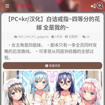
【PC+kr/汉化】白诘戒指~四等分的花
嫁 全是我的~
ADV | AVG |PC
,
galgame
5年前
无路赛！
28
·女主角是四姐妹。 ·剧本只有一条全员同时攻
略的后宫路线。 ·可享受从同居到结婚的全部过
程。
快速浏览
1
.
故事简介：
2
.
其他