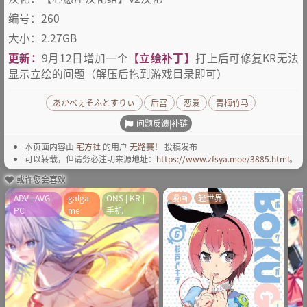
编号：260
大小：2.27GB
更新：
9月12日增加一个
【立绘补丁】
打上后可修复KR无法
显示立绘的问题（解压后拖到游戏目录即可）
あかべぇそふとすりぃ
后宫
恋爱
青梅竹马
问题反馈|补链
本页面内容由
宅方社
的用户
无路赛！
投稿发布
可以转载，但请务必注明来源地址：
https://www.zfsya.moe/3885.html
。
或许您会喜欢
ADV | AVG |
galga
ONS | KR |
漫画
轻世界
AD
PC
me
手机
P