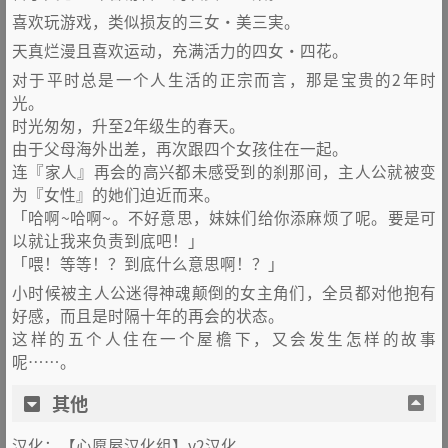
喜欢玩游戏，类似损友的三女·美三実。
天真烂漫且喜欢运动，充满活力的四女·四花。
对于平时总是一个人生活的正宗而言，那是宝贵的2年时
光。
时光匆匆，升至2年级生的春天。
由于父母海外出差，再次跟四个女孩住在一起。
连『家人』再会的高兴都未感受到的刹那间，主人公就被变
为『女性』的她们迫近而来。
「哈啊~哈啊~。不好意思，妹妹们给你添麻烦了呢。要是可
以就让我来负责到底吧！」
「喂！等等！？到底什么意思啊！？」
小时候被主人公迷得神魂颠倒的女主角们，全员都对他抱有
好感，而且是时隔十年的再会的状态。
这样的五个人住在一个屋檐下，又会发生怎样的故事
呢……。
其他
汉化：【心愿屋汉化组】v2汉化