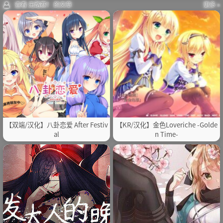
查看 无路赛！ 的文章
更多 »
【双端/汉化】八卦恋爱 After Festiv
【KR/汉化】金色Loveriche -Golde
al
n Time-