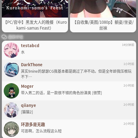
【PC/官中】黑发大人的晚餐（Kuro
【自收集/美图/1080p】躺姿/坐姿/
kami-samas Feast）
丝袜
最新评论
testabcd
14分钟前
水
DarkThone
1小时前
其实9nine的瑟瑟CG我基本都是跳过了冲不动。但是全年龄我压根玩
不下…
Moger
2小时前
带入男二的话，是一款很不错的角色扮演类 [很赞]
qiianye
2小时前
[猫猫2]
环游多是无趣
2小时前
可恶啊，怎么流程这么短