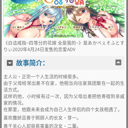
《白诘戒指~四等分的花嫁 全是我的~》是あかべぇそふとす
りぃ2020年4月24日发售的恋爱ADV
故事简介：
主人公·正宗一个人生活的时候很多。
由于父母经常出差不在家，他相当向往家族团聚在一起的生
活方式。
这样的他，小时候有过一次，因为父母出差把他寄宿到亲戚
家的情况。
在那里，他跟未来会成为自己人生伴侣的四个女孩相遇了。
喜欢撒娇且善于照顾人的长女·芽一。
善于关心人却容易害羞的次女·二葉。