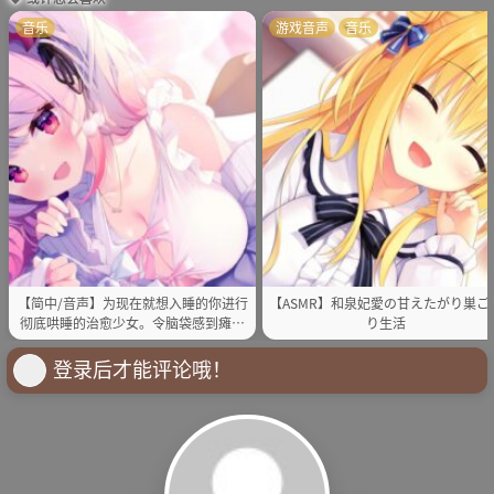
音乐
游戏音声
音乐
【简中/音声】为现在就想入睡的你进行
【ASMR】和泉妃愛の甘えたがり巣ご
彻底哄睡的治愈少女。令脑袋感到瘫软
り生活
的彻底安眠全套（逼真掏耳朵・按摩・
悄声低语）
登录后才能评论哦！