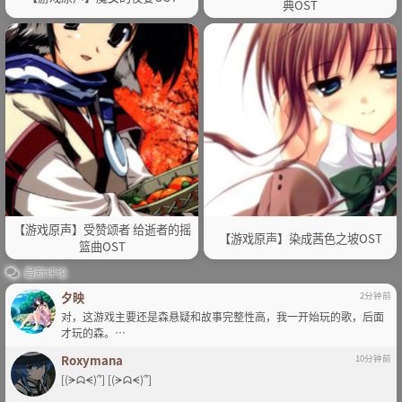
典OST
【游戏原声】受赞颂者 给逝者的摇
【游戏原声】染成茜色之坡OST
篮曲OST
最新评论
夕映
2分钟前
对，这游戏主要还是森悬疑和故事完整性高，我一开始玩的歌，后面
才玩的森。…
Roxymana
10分钟前
[(ᗒᗣᗕ)՞] [(ᗒᗣᗕ)՞]