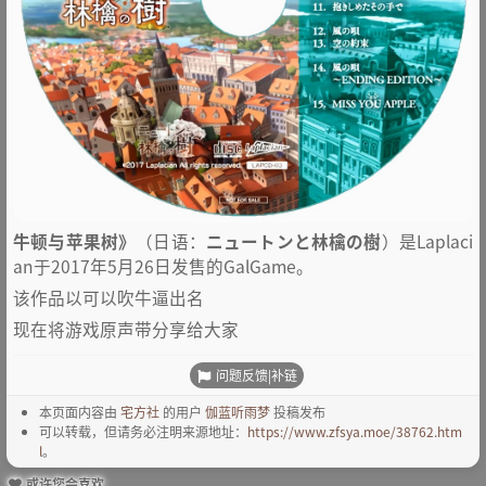
牛顿与苹果树》
（日语：
ニュートンと林檎の樹
）是Laplaci
an于2017年5月26日发售的GalGame。
该作品以可以吹牛逼出名
现在将游戏原声带分享给大家
问题反馈|补链
本页面内容由
宅方社
的用户
伽蓝听雨梦
投稿发布
可以转载，但请务必注明来源地址：
https://www.zfsya.moe/38762.htm
l
。
或许您会喜欢