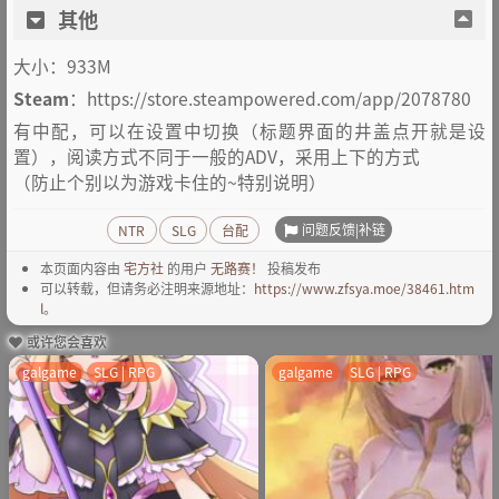
其他
大小：933M
Steam
：https://store.steampowered.com/app/2078780
有中配，可以在设置中切换（标题界面的井盖点开就是设
置），阅读方式不同于一般的ADV，采用上下的方式
（防止个别以为游戏卡住的~特别说明）
问题反馈|补链
NTR
SLG
台配
本页面内容由
宅方社
的用户
无路赛！
投稿发布
可以转载，但请务必注明来源地址：
https://www.zfsya.moe/38461.htm
l
。
或许您会喜欢
galgame
SLG | RPG
galgame
SLG | RPG