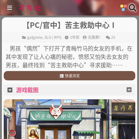
【PC/官中】苦主救助中心Ⅰ
galgame
,
SLG | RPG
3年前
无路赛！
25
男孩“偶然”下打开了青梅竹马的女友的手机，在
其中发现了让人心痛的秘密。愤怒又怕失去女友的
男孩，最终找到“苦主救助中心”寻求援助……
快速浏览
1
.
游戏截图
游戏截图
2
.
故事简介
3
.
其他