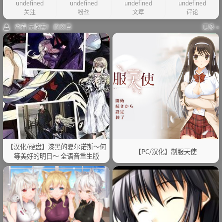
undefined
undefined
undefined
undefined
关注
粉丝
文章
评论
查看 无路赛！ 的文章
更多 »
【汉化/硬盘】漆黑的夏尔诺斯～何
【PC/汉化】制服天使
等美好的明日～ 全语音重生版