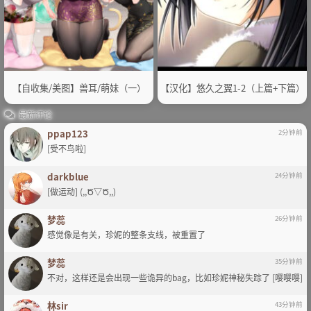
【自收集/美图】兽耳/萌妹（一）
【汉化】悠久之翼1-2（上篇+下篇）
最新评论
ppap123
2分钟前
[受不鸟啦]
darkblue
24分钟前
[做运动] (,,Ծ▽Ծ,,)
梦蕊
26分钟前
感觉像是有关，珍妮的整条支线，被重置了
梦蕊
35分钟前
不对，这样还是会出现一些诡异的bag，比如珍妮神秘失踪了 [嘤嘤嘤]
林sir
43分钟前