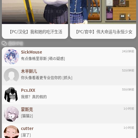
【PC/汉化】我和她的吃汗生活
【PC/官中】伟大命运与永恒少女
最新评论
SickMouse
24分钟前
有点像格里菲斯 [萌の疑惑]
木半鲜儿
52分钟前
你头像看着更专业信你的 [抓头]
PcsJXX
55分钟前
我擦？真的假的
蒙斯克
1小时前
[猫猫2]
cutter
1小时前
[溜了]