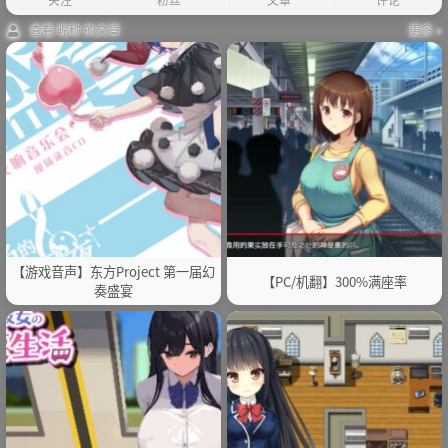
查看 昵称 的文章
更多 »
【游戏音声】东方Project 第一届幻
【PC/机翻】300%满座率
奏盛宴