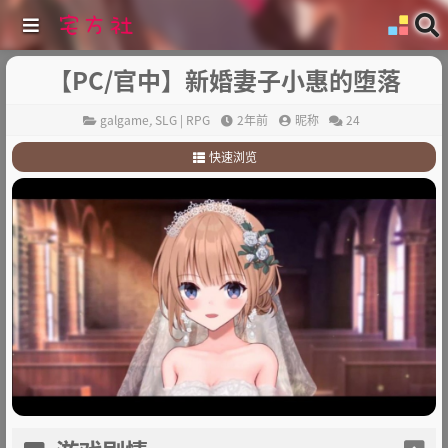
【PC/官中】新婚妻子小惠的堕落
galgame
,
SLG | RPG
2年前
昵称
24
快速浏览
1
.
游戏剧情
2
.
其他