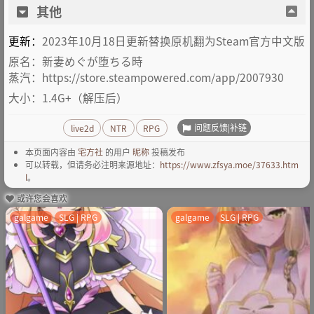
其他
更新：
2023年10月18日更新替换原机翻为Steam官方中文版
原名：新妻めぐが堕ちる時
蒸汽：https://store.steampowered.com/app/2007930
大小：1.4G+（解压后）
问题反馈|补链
live2d
NTR
RPG
本页面内容由
宅方社
的用户
昵称
投稿发布
可以转载，但请务必注明来源地址：
https://www.zfsya.moe/37633.htm
l
。
或许您会喜欢
galgame
SLG | RPG
galgame
SLG | RPG