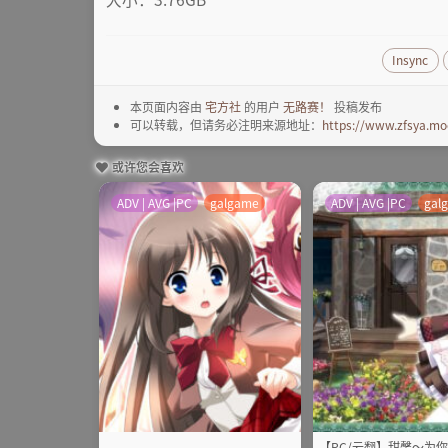
Insync
本页面内容由
宅方社
的用户
无路赛！
投稿发布
可以转载，但请务必注明来源地址：
https://www.zfsya.mo
或许您会喜欢
ADV | AVG |PC
galgame
ADV | AVG |PC
gal
【PC/云翻】甜馨～为