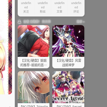
undefin
undefin
undefin
undefin
ed
ed
ed
ed
关注
粉丝
文章
评论
查看 无路赛！ 的文章
更多 »
【汉化/硬盘】姐姐
【汉化/硬盘】风雷
的推荐~姐姐的恶作
战姬神梦
剧x生活
【PC/汉化】Trinolin
【PC/汉化】Secret