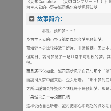
《妄想Complete！（妄想コンプリート！）》是 
为主人公的小野寺誠司偶尔会梦见预知梦
故事简介：
————那是、预知梦……？
身为主人公的小野寺誠司偶尔会梦见预知梦。
预知梦本身比较接近于断片、非常模糊。因此本
但某日、誠司梦见了一场非常不可思议的梦。其内
得。
而且还不仅如此、誠司还梦见了自己与那个“她
而誠司从梦中醒来后、歪头想着。“那个梦到底
之所以誠司会怀疑这个到底是不是预知梦、那是
「果然只是个妄想而已吧」
这样说给自己听着、誠司把那心中燃起的微妙期