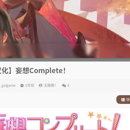
汉化】妄想Complete！
,
galgame
5年前
无路赛！
4
快
1
.
故
2
.
其