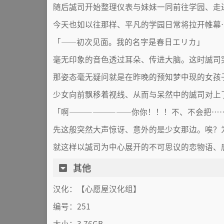
随后誠司开始整理仪表与妹妹一同前往学园、走
今天也如以往那样、平凡的学园日常将拉开帷幕
「——初次见面。我的名字是春日エリカ」
毫无印象的音色透过耳朵、传进大脑。这时誠司
那姿态毫无疑问就是在昨晚的预知梦中现的女孩
少女向前飘移着视线、从而与呆然中的誠司对上
「啊————————你你！！！不、不会把…
先这般突然大声惊讶、意外的是少女那边。唉？
就这样以誠司为中心展开的不可思议的恋物语、
其他
汉化：【心愿屋汉化组】
编号：251
大小：3.76GB