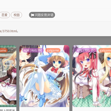
问题反馈|补链
恋爱
校园
e/3750.html
。
game
ADV | AVG |PC
galgame
ADV | AVG |PC
galgam
你献上甜蜜迷