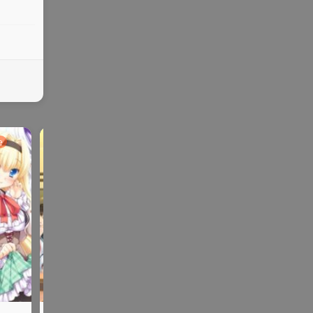
e
galga
ONS | KR |
SLG | R
ADV | AVG |PC
galgame
me
手机
PG