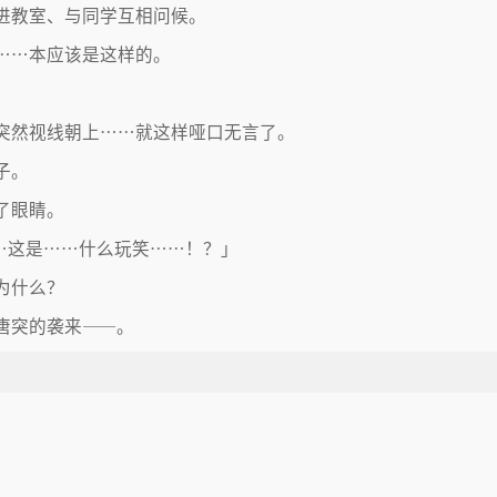
进教室、与同学互相问候。
……本应该是这样的。
突然视线朝上……就这样哑口无言了。
子。
了眼睛。
…这是……什么玩笑……！？」
为什么？
唐突的袭来——。