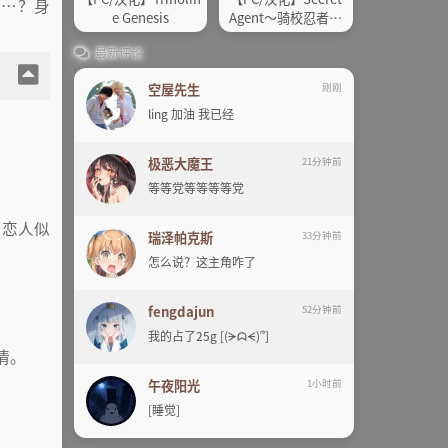
……？身
e Genesis
Agent〜骑校忍者物
语
最新评论
空屋先生
刚刚
ling 加油 我已经
极恶大魔王
21分钟前
等等党等等等等党
是恋人似
瑞泽帕克斯
33分钟前
怎么说？这主角咋了
fengdajun
52分钟前
我的占了25g [(ᗒᗣᗕ)՞]
情。
午夜阳光
1小时前
[睡觉]