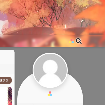
速浏览
事简介：
他