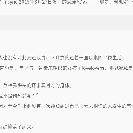
Insync 2015年3月27日发售的恋爱ADV。——那是、预知梦
人也没有对此太过认真、不介意的过着一直以来的平稳生活。
容是、自己与一名素未相识的女孩子lovelove着、那就宛如
”互相赤裸裸的谋求着对方的身体。
是不是预知梦呢？”
因为至今为止他没有一次预知到过自己与素未相识的人发生的事
待给掩盖了起来。