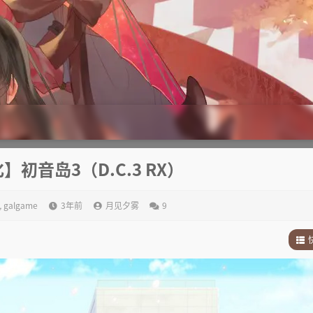
】初音岛3（D.C.3 RX）
,
galgame
3年前
月见夕雾
9
1
.
2
.