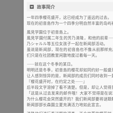
故事简介
一年四季樱花盛开，这已经成为了遥远的过去。
现在的初音島作为一个四季分明自然丰富的岛屿
風見学園位于初音島上。
風見学園付属二年生的芳乃清隆，和他的前辈—
乃シャルル等五位女孩子一起在新闻部活动。
虽说是新闻部，现在的初音島也不像从前那样充
们只是在社团教室闲散地度过着每一天。
——就在这个冬季的某日。
明明还是冬季，初音島的樱花却如同约好一般盛
让人感到惊异的是，新闻部的成员们同时收到一
『樱花盛开时，在约定之处——』
后半段文字溶掉了看不清楚。但是，却让人觉得意
「这是从过去发来的邮件哦！大家不觉得是在说
为什么樱花会突然盛开的？我们新闻部要将谜题
新闻部部长森園立夏充满活力地如此宣言。