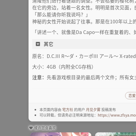
清隆他们进行着谜题的调查。不会枯萎的樱花树
在它的旁边，站着一名女性。明明是首次见面，
「那么能请你听我说吗？」
神秘的女性开始说起了往事。那是在100年以上
「讲述一个、就像是Da Capo一样在重复着的
其它
原名：D.C.III R～ダ・カーポIII アール～ X-rated
大小：4GB（内附全CG存档）
注意：
先看游戏根目录的最后两个文件；所有女
恋爱
本页面内容由
宅方社
的用户
月见夕雾
投稿发布
可以转载，但请务必注明来源地址：
https://www.zfsya.mo
或许您会喜欢