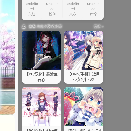
undefin
undefin
undefin
undefin
ed
ed
ed
ed
关注
粉丝
文章
评论
查看 月见夕雾 的文章
更多 »
【PC/汉化】霞流宝
【ONS/手机】近月
石心
少女的礼仪2
【PC/汉化】创作彼
【PC/机翻】初音岛4