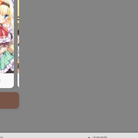
e
galga
ONS | KR |
SLG | R
ADV | AVG |PC
galgame
me
手机
PG
！
【psp/云翻】写真女友
【PC/云翻】月之守