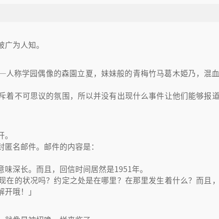
被广为人知。
—人称学园偶像的森園立夏，妹妹般的青梅竹马葛木姫乃，混
斥着不可思议的氛围，所以并没有出现什么事件让他们能够报
开。
封匿名邮件。邮件的内容是：
味深长。而且，回信时间居然是1951年。
现在的状况吗？约定之处是在哪里？在那里发生着什么？而且
解开哦！」