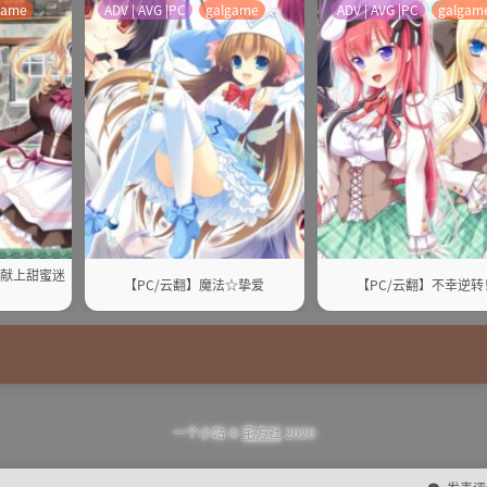
game
ADV | AVG |PC
galgame
ADV | AVG |PC
galgam
你献上甜蜜迷
【PC/云翻】魔法☆挚爱
【PC/云翻】不幸逆转
一个小站 ©
宅方社
2020