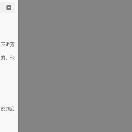
血表姐芳
道的，他
，说到底