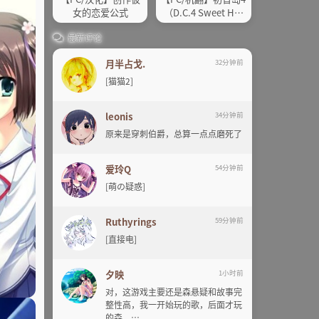
女的恋爱公式
（D.C.4 Sweet Har
mony）
最新评论
月半占戈.
32分钟前
[猫猫2]
leonis
34分钟前
原来是穿刺伯爵，总算一点点磨死了
爱玲Q
54分钟前
[萌の疑惑]
Ruthyrings
59分钟前
[直接电]
夕映
1小时前
对，这游戏主要还是森悬疑和故事完
整性高，我一开始玩的歌，后面才玩
的森。…