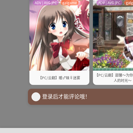
ADV | AVG |PC
galgame
ADV | AVG |PC
gal
【PC/云翻】甜馨～为
【PC/云翻】暧♂昧♀迷雾
人的时光～
登录后才能评论哦！