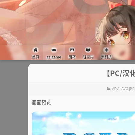
首页
galgame
图箱
轻世界
黑科技
【PC/汉化
ADV | AVG |PC
画面预览