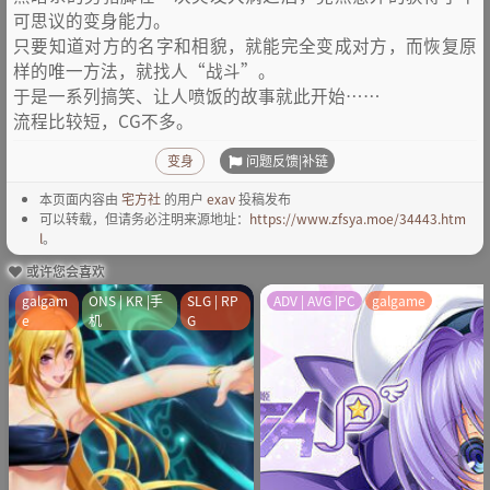
可思议的变身能力。
只要知道对方的名字和相貌，就能完全变成对方，而恢复原
样的唯一方法，就找人“战斗”。
于是一系列搞笑、让人喷饭的故事就此开始……
流程比较短，CG不多。
问题反馈|补链
变身
本页面内容由
宅方社
的用户
exav
投稿发布
可以转载，但请务必注明来源地址：
https://www.zfsya.moe/34443.htm
l
。
或许您会喜欢
galgam
ONS | KR |手
SLG | RP
ADV | AVG |PC
galgame
e
机
G