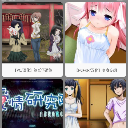
【PC/汉化】箱贰伍遗体
【PC+KR/汉化】变身妄想