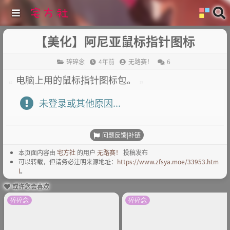
【美化】阿尼亚鼠标指针图标
碎碎念
4年前
无路赛！
6
电脑上用的鼠标指针图标包。
未登录或其他原因...
问题反馈|补链
本页面内容由
宅方社
的用户
无路赛！
投稿发布
可以转载，但请务必注明来源地址：
https://www.zfsya.moe/33953.htm
l
。
或许您会喜欢
碎碎念
碎碎念