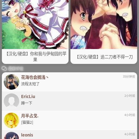
【汉化/硬盘】你和我与伊甸园的苹
【汉化/硬盘】追二刀者不得一刀
果
最新评论
花海也会搁浅丶
35分钟前
流程太短了
EricLiu
2小时前
蹲一下
月半占戈.
4小时前
[猫猫2]
leonis
4小时前