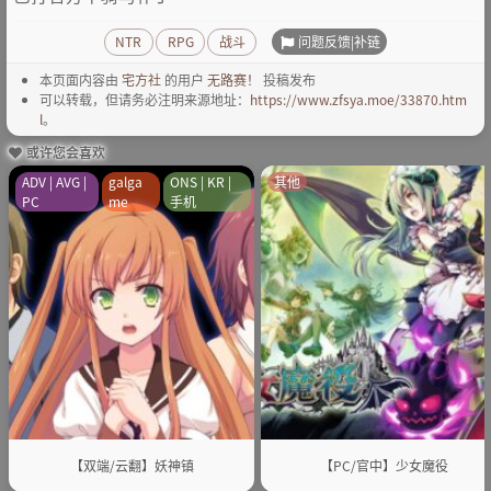
问题反馈|补链
NTR
RPG
战斗
本页面内容由
宅方社
的用户
无路赛！
投稿发布
可以转载，但请务必注明来源地址：
https://www.zfsya.moe/33870.htm
l
。
或许您会喜欢
ADV | AVG |
galga
ONS | KR |
其他
PC
me
手机
【双端/云翻】妖神镇
【PC/官中】少女魔役