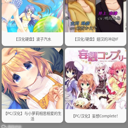
【汉化硬盘】波子汽水
【汉化/硬盘】翅汉的冲动IF
【PC/汉化】与小萝莉相思相爱的生
【PC/汉化】妄想Complete！
活
最新评论