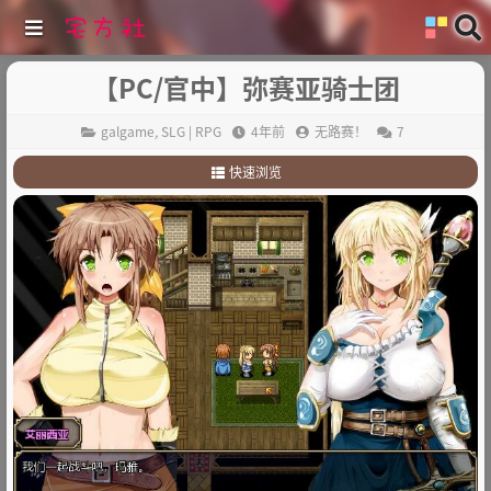
【PC/官中】弥赛亚骑士团
galgame
,
SLG | RPG
4年前
无路赛！
7
快速浏览
1
.
故事简介：
2
.
其他：