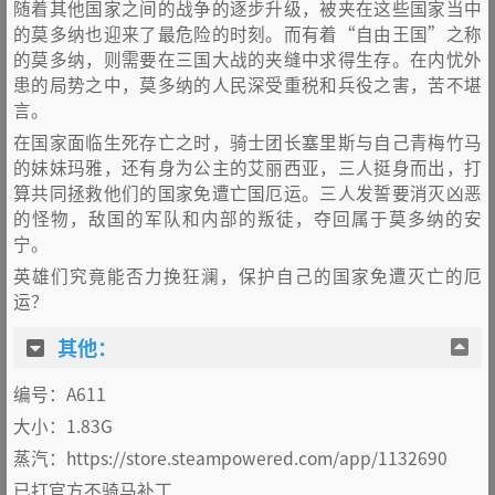
随着其他国家之间的战争的逐步升级，被夹在这些国家当中
的莫多纳也迎来了最危险的时刻。而有着“自由王国”之称
的莫多纳，则需要在三国大战的夹缝中求得生存。在内忧外
患的局势之中，莫多纳的人民深受重税和兵役之害，苦不堪
言。
在国家面临生死存亡之时，骑士团长塞里斯与自己青梅竹马
的妹妹玛雅，还有身为公主的艾丽西亚，三人挺身而出，打
算共同拯救他们的国家免遭亡国厄运。三人发誓要消灭凶恶
的怪物，敌国的军队和内部的叛徒，夺回属于莫多纳的安
宁。
英雄们究竟能否力挽狂澜，保护自己的国家免遭灭亡的厄
运？
其他：
编号：A611
大小：1.83G
蒸汽：https://store.steampowered.com/app/1132690
已打官方不骑马补丁