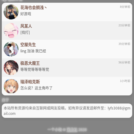
花海也会搁浅丶
8分钟前
好游戏
风某人
23分钟前
[找打]
空屋先生
35分钟前
ling 加油 我已经
极恶大魔王
56分钟前
等等党等等等等党
瑞泽帕克斯
1小时前
怎么说？这主角咋了
关于
本站所有资源均来自互联网或网友投稿，如有异议请发送邮件至：lyfs3088@gm
ail.com
一个小站 ©
宅方社
2020