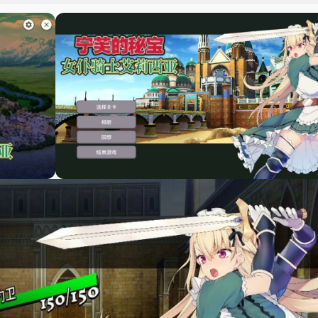
2
.
游
3
.
其