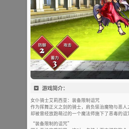
游戏简介：
女仆骑士艾莉西亚：装备限制诅咒
作为挥舞正义之剑的骑士，肩负惩治魔物与恶人
却被曾经放跑萌过的一个魔法师施下了恶毒的诅
“装备限制的诅咒”