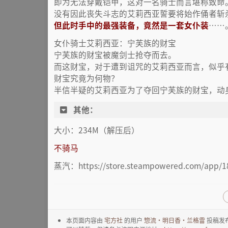
即为无法穿戴铠甲，这对一名骑士而言堪称致命
没有因此丧失斗志的艾莉西亚誓要将始作俑者斩
但此时手中的最强装备，竟然是一套女仆装
……
女仆骑士艾莉西亚：宁芙族的财宝
宁芙族的财宝被魔剑士抢夺而去。
而这财宝，对于遭到诅咒的艾莉西亚而言，似乎
财宝究竟为何物？
半信半疑的艾莉西亚为了夺回宁芙族的财宝，动
其他：
大小：234M（解压后）
不骑马
蒸汽：https://store.steampowered.com/app/1
本页面内容由
宅方社
的用户
惣流·明日香·兰格雷
投稿发