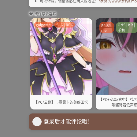
可以转载，但请务必注明来源地址：
https://www.zfsya.mo
或许您会喜欢
galgame
SLG | RPG
galga
ONS | KR |
me
手机
【PC+安卓/官中】パパ
【PC/云翻】与露露卡的美好回忆
唯酱背着低声
登录后才能评论哦！