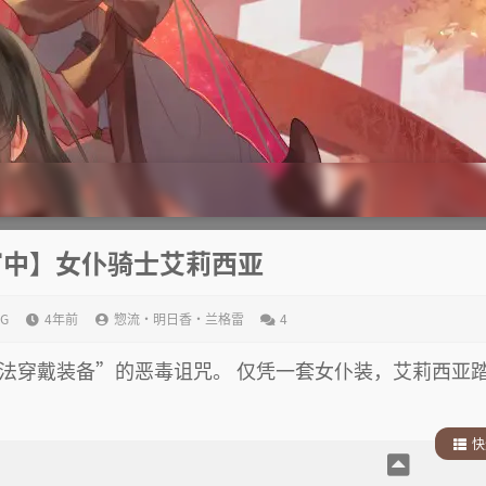
/官中】女仆骑士艾莉西亚
PG
4年前
惣流·明日香·兰格雷
4
法穿戴装备”的恶毒诅咒。 仅凭一套女仆装，艾莉西亚
快
1
.
部