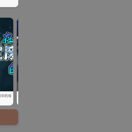
galga
ONS | KR |
SLG | R
galgame
SLG | RPG
me
手机
PG
墟中的母
【PC安卓/官中】女王游戏X - 和妖
【PC/官中】小青梅亲密模拟
精一起玩卡牌