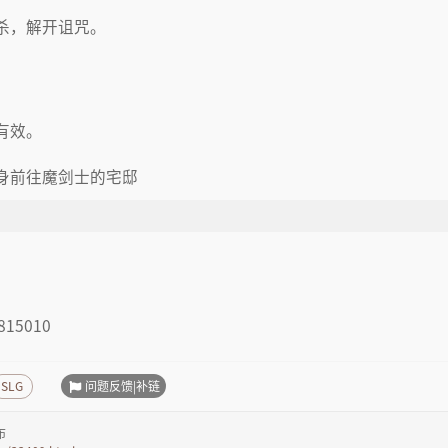
。
杀，解开诅咒。
。
有效。
身前往魔剑士的宅邸
815010
问题反馈|补链
SLG
布