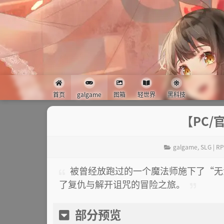
首页
galgame
图箱
轻世界
黑科技
【PC
galgame
,
SLG | R
被曾经放跑过的一个魔法师施下了“无
了复仇与解开诅咒的冒险之旅。
部分预览