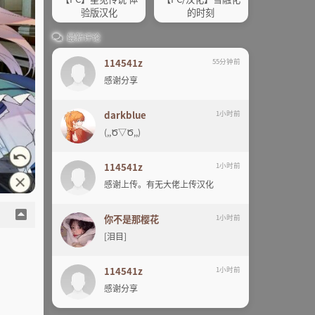
验版汉化
的时刻
最新评论
114541z
55分钟前
感谢分享
darkblue
1小时前
(,,Ծ▽Ծ,,)
114541z
1小时前
感谢上传。有无大佬上传汉化
你不是那樱花
1小时前
[泪目]
114541z
1小时前
感谢分享