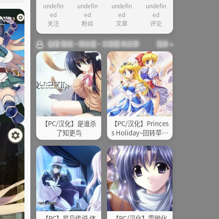
undefin
undefin
undefin
undefin
戏简介：
ed
ed
ed
ed
他：
关注
粉丝
文章
评论
查看 惣流·明日香·兰格雷 的文章
更多 »
【PC/汉化】是谁杀
【PC/汉化】Princes
了知更鸟
s Holiday~回转苹果
亭的一千零一夜~
【PC】星见传说 体
【PC/汉化】雪融化