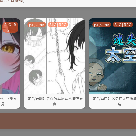
e/33409.html
。
SLG | R
galgame
SLG | RPG
galgame
SLG | RPG
PG
~和JK继女
【PC/云翻】青梅竹马凪从不掩饰爱
【PC/官中】迷失在太空废
细语
意
亲