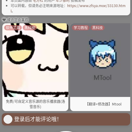
本页面内容由
宅方社
的用户
年少那时
投稿发布
可以转载，但请务必注明来源地址：
https://www.zfsya.moe/33130.htm
l
。
或许您会喜欢
软件工具
黑科技
学习教程
黑科技
免费/可自定义音乐源的音乐播放器(洛
【翻译+修改器】Mtool
雪音乐)
登录后才能评论哦！