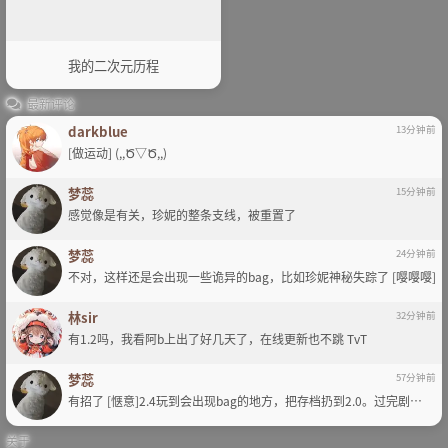
我的二次元历程
最新评论
darkblue
13分钟前
[做运动] (,,Ծ▽Ծ,,)
梦蕊
15分钟前
感觉像是有关，珍妮的整条支线，被重置了
梦蕊
24分钟前
不对，这样还是会出现一些诡异的bag，比如珍妮神秘失踪了 [嘤嘤嘤]
林sir
32分钟前
有1.2吗，我看阿b上出了好几天了，在线更新也不跳 TvT
梦蕊
57分钟前
有招了 [惬意]2.4玩到会出现bag的地方，把存档扔到2.0。过完剧…
关于