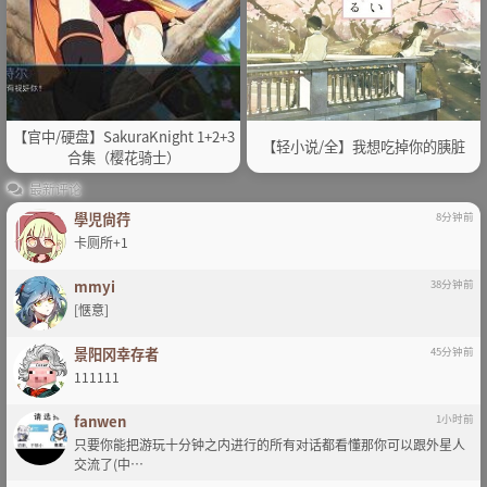
【官中/硬盘】SakuraKnight 1+2+3
【轻小说/全】我想吃掉你的胰脏
合集（樱花骑士）
最新评论
學児尙荇
8分钟前
卡厕所+1
mmyi
38分钟前
[惬意]
景阳冈幸存者
45分钟前
111111
fanwen
1小时前
只要你能把游玩十分钟之内进行的所有对话都看懂那你可以跟外星人
交流了(中…