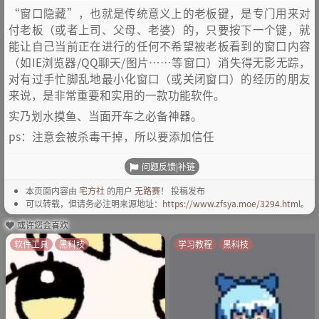
“窗口隐藏”，也就是传统意义上的老板键，是专门用来对
付老板（或者上司、父母、老婆）的，只要按下一个键，就
能让自己当前正在进行的任何不希望被老板看到的窗口内容
（如IE浏览器/QQ聊天/图片……等窗口）消失得无影无踪，
对有过手忙脚乱地最小化窗口（或关闭窗口）的经历的朋友
来说，是非常重要和实用的一款功能软件。
实乃划水摸鱼、当面开车之必备神器。
ps：注意会被杀毒干掉，所以要添加信任
问题反馈|补链
本页面内容由
宅方社
的用户
无路赛！
投稿发布
可以转载，但请务必注明来源地址：
https://www.zfsya.moe/3294.html
。
或许您会喜欢
软件工具
黑科技
学习教程
黑科技