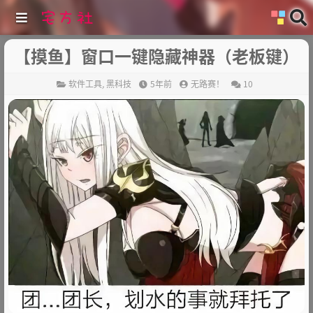
【摸鱼】窗口一键隐藏神器（老板键）
软件工具
,
黑科技
5年前
无路赛！
10