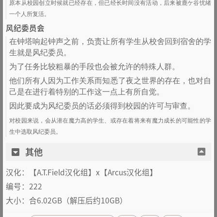
原本从校园创立时候就已经存在，但已经长时间没有活动，后来被鹿ケ谷忧绪
一个人所复活。
风纪委员会
在钟塔响起钟声之前，负责让所有学生从校舍回到宿舍的学
生就是风纪委员。
为了任务比较粗暴的手段也会被允许的特殊人群。
他们所有人因为工作关系而知悉了夜之世界的存在，也对自
己是在进行着特别的工作这一点上有所自觉。
因此要成为风纪委员的话必须得到校园的许可与审查。
对校园来说，会从潜在魔力高的学生、或存在着将来有魔力成长的可能性的学
生中选取风纪委员。
其他
汉化：【A.T.Field汉化组】x【Arcus汉化组】
编号：222
大小：合6.02GB（解压后约10GB）