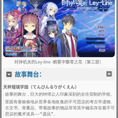
时钟机关的Ley-line -朝雾中飘零之花（第三部）
故事舞台：
天秤瑠璃学园（てんびんるりがくえん）
故事的舞台，巨大的钟塔让人印象深刻的全住宿制的学校。
里面有着偷偷地从世界各地收集的不可思议的考古学遗物、
古文书、骨董品、带着故事的物品等等其中确实存在着不可
思议的魔术道具——“遗品”。