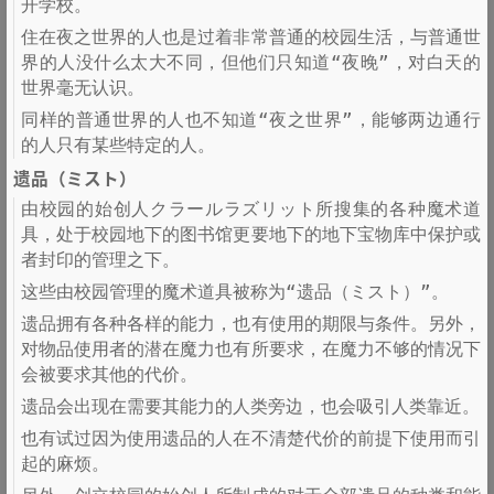
开学校。
住在夜之世界的人也是过着非常普通的校园生活，与普通世
界的人没什么太大不同，但他们只知道“夜晚”，对白天的
世界毫无认识。
同样的普通世界的人也不知道“夜之世界”，能够两边通行
的人只有某些特定的人。
遗品（ミスト）
由校园的始创人クラールラズリット所搜集的各种魔术道
具，处于校园地下的图书馆更要地下的地下宝物库中保护或
者封印的管理之下。
这些由校园管理的魔术道具被称为“遗品（ミスト）”。
遗品拥有各种各样的能力，也有使用的期限与条件。另外，
对物品使用者的潜在魔力也有所要求，在魔力不够的情况下
会被要求其他的代价。
遗品会出现在需要其能力的人类旁边，也会吸引人类靠近。
也有试过因为使用遗品的人在不清楚代价的前提下使用而引
起的麻烦。