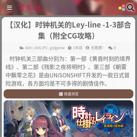
【汉化】时钟机关的Ley-line -1-3部合
集（附全CG攻略）
ADV | AVG |PC
,
galgame
5年前
无路赛！
9
时钟机关三部曲分别为：第一部《黄昏时刻的境界
线》、第二部《残影之夜将明时》、第三部《朝雾
中飘零之花》是由UNiSONSHIFT开发的一款日式冒
险游戏，各方面均是不可多得的剧情佳作。
快速浏览
1
.
故事舞台：
2
.
其他