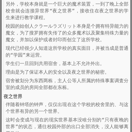
另外，学校本身就是一个巨大的魔术装置，一到了晚上全部
校舍就会连接异世界“夜之世界”，接收住在夜之世界的学
生来进行教学课程。
校园的始创人クラールラズリット本身是个拥有特异能力的
魔女，为了搜罗拥有失传了的众多魔术以及聚集特殊力量的
魔女，并加以保护或者封印而创立了这所学校。
现代已经很少人知道这所学校的真实面目，并被当成是普通
的“学园”来运营。
学生们一旦回到共用宿舍，基本上不允许外出。
理由是为了保证本人的安全以及夜之世界的秘密。
宿舍被划分为东西两栋，主人公等人所属的特殊事案调査分
室的成员的房间全部都在东栋。
夜之世界
伴随着钟塔的钟声，仅仅出现在这个学校的校舍里的、与这
个世界有异的另一个世界。
这时会变成与现在的现实世界基本没啥分别的“只有夜晚的
世界”的状态，通往校园外部的出口全部消失，没人能够离