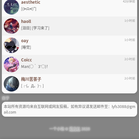
aesthetic
42分钟前
[(ᗒᗣᗕ)՞]
haoll
1小时前
[泪目] [学习来了]
oay
1小时前
[睡觉]
Coicc
2小时前
Man(○｀ 3′○)！
梅川苦茶子
2小时前
[┌(。Д。)┐]
关于
本站所有资源均来自互联网或网友投稿，如有异议请发送邮件至：lyfs3088@gm
ail.com
一个小站 ©
宅方社
2020