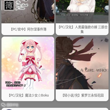
【PC/汉化】人类最強欲の嫁 三部合
【PC/官中】阿尔涅事件簿
集
【PC/汉化】魔法少女☆Boku
【轻小说/完】紫罗兰永恒花园
最新评论