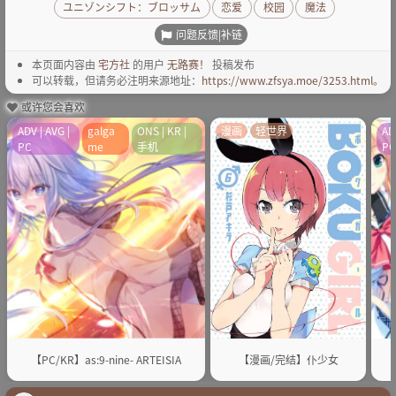
ユニゾンシフト：ブロッサム
恋爱
校园
魔法
问题反馈|补链
本页面内容由
宅方社
的用户
无路赛！
投稿发布
可以转载，但请务必注明来源地址：
https://www.zfsya.moe/3253.html
。
或许您会喜欢
ADV | AVG |
galga
ONS | KR |
漫画
轻世界
AD
PC
me
手机
P
【PC/KR】as:9-nine- ARTEISIA
【漫画/完结】仆少女