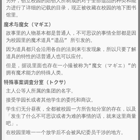
另外，创立校园的始创人所制成的对于全部遗品的种类和能
力进行了详细的记载的目录，现正被收藏在校园的地下图书
馆里。
魔术与魔女（マギエ）
故事里的人物基本都是普通人，不可思议的事情全部都是因
为校园里的魔术道具“遗品” 所引发的。
因为道具都只会沿用各自的法则来引发现象，所以只要了解
道具的特性的话普通人也可以应付。
但是，据说里面也存在一小撮被称为“魔女（マギエ）”的
拥有魔术能力的特殊人类。
特殊事案调査分室（トクサ）
主人公等人所属的集团的名字。
接受学园长或者其他学生的委托和商议。
学生们无分昼夜，全都被校园一方所告知分室的存在，以及
「发生了什么不可思议或者为难的事情的话，就来这里商量
吧」。
在校园里唯一一个放学后不会被风纪委员干涉的地方。